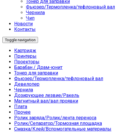
Тонер для заправки
Фьюзер/Термопленка/тефлоновый вал
Чернила
Чип
Новости
Контакты
Toggle navigation
Картридж
Принтеры
Проекторы
Барабан / Драм-юнит
Тонер для заправки
Фьюзер/Термопленка/тефлоновый вал
Девелопер
Чернила
Дозирующее лезвие/Ракель
Магнитный вал/вал проявки
Плата
Прочее
Ролик заряда/Ролик/лента переноса
Ролик/Сепаратор/Тормозная площадка
Смазка/Клей/Вспомогательные материалы