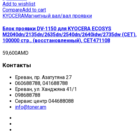
Add to wishlist
Compare
Add to cart
KYOCERA
Магнитный вал/вал проявки
Блок проявки DV-1150 для KYOCERA ECOSYS
M2040dn/2135dn/2635dn/2540dn/2640idw/2735dw (CET),
100000 стр., (восстановленный), CET471108
59,600
AMD
Контакты
Ереван, пр. Азатутяна 27
060688788, 041688788
Ереван, ул. Ханджяна 41/1
098688788
Сервис центр 044688088
info@toner.am