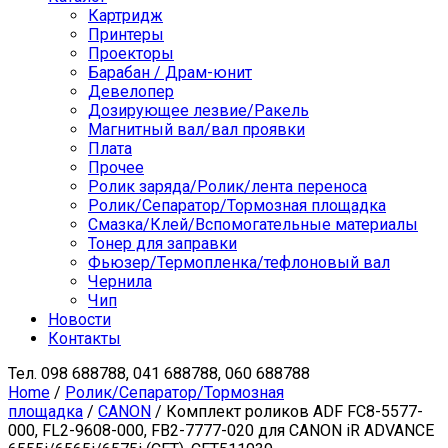
Картридж
Принтеры
Проекторы
Барабан / Драм-юнит
Девелопер
Дозирующее лезвие/Ракель
Магнитный вал/вал проявки
Плата
Прочее
Ролик заряда/Ролик/лента переноса
Ролик/Сепаратор/Тормозная площадка
Смазка/Клей/Вспомогательные материалы
Тонер для заправки
Фьюзер/Термопленка/тефлоновый вал
Чернила
Чип
Новости
Контакты
Тел.
098 688788, 041 688788, 060 688788
Home
/
Ролик/Сепаратор/Тормозная
площадка
/
CANON
/ Комплект роликов ADF FC8-5577-
000, FL2-9608-000, FB2-7777-020 для CANON iR ADVANCE