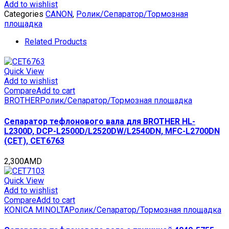
ADF
Add to wishlist
FC8-
Categories
CANON
,
Ролик/Сепаратор/Тормозная
5577-
площадка
000,
FL2-
Related Products
9608-
000,
FB2-
Quick View
7777-
Add to wishlist
020
Compare
Add to cart
для
BROTHER
Ролик/Сепаратор/Тормозная площадка
CANON
iR
Сепаратор тефлонового вала для BROTHER HL-
ADVANCE
L2300D, DCP-L2500D/L2520DW/L2540DN, MFC-L2700DN
6555i/6565i/6575i
(CET), CET6763
(CET),
CET511039
2,300
AMD
quantity
Quick View
Add to wishlist
Compare
Add to cart
KONICA MINOLTA
Ролик/Сепаратор/Тормозная площадка