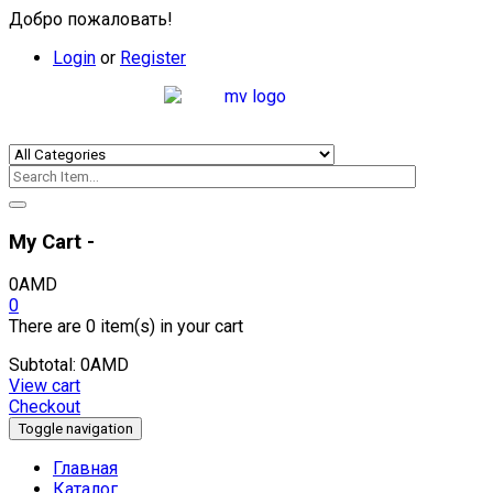
Добро пожаловать!
Login
or
Register
My Cart -
0
AMD
0
There are
0 item(s)
in your cart
Subtotal:
0
AMD
View cart
Checkout
Toggle navigation
Главная
Каталог