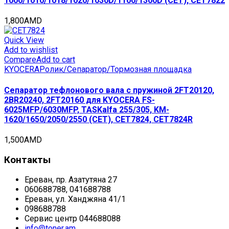
1000/1010/1018/1020/1030D/1100/1300D (CET), CET7822
1,800
AMD
Quick View
Add to wishlist
Compare
Add to cart
KYOCERA
Ролик/Сепаратор/Тормозная площадка
Сепаратор тефлонового вала с пружиной 2FT20120,
2BR20240, 2FT20160 для KYOCERA FS-
6025MFP/6030MFP, TASKalfa 255/305, KM-
1620/1650/2050/2550 (CET), CET7824, CET7824R
1,500
AMD
Контакты
Ереван, пр. Азатутяна 27
060688788, 041688788
Ереван, ул. Ханджяна 41/1
098688788
Сервис центр 044688088
info@toner.am