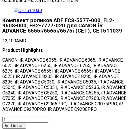
6555i/6565i/6575i (CET), CET511039
Комплект роликов ADF FC8-5577-000, FL2-
9608-000, FB2-7777-020 для CANON iR
ADVANCE 6555i/6565i/6575i (CET), CET511039
12,100
AMD
Product Highlights
CANON: iR ADVANCE 6055, iR ADVANCE 6065, iR ADVANCE
6075, iR ADVANCE 6255, iR ADVANCE 6265, iR ADVANCE
6275, iR ADVANCE 6555i, iR ADVANCE 6565i, iR ADVANCE
6575i, iR ADVANCE 8205, iR ADVANCE 8285, iR ADVANCE
8295, iR ADVANCE C5030, iR ADVANCE C5035, iR ADVANCE
C5045, iR ADVANCE C5051, iR ADVANCE C5235, iR ADVANCE
C5240, iR ADVANCE C5250, iR ADVANCE C5255, iR ADVANCE
C7055, iR ADVANCE C7065, iR ADVANCE C7260, iR ADVANCE
C7270, iR ADVANCE C9065PRO, iR ADVANCE C9075PRO, iR
ADVANCE C9270PRO, iR ADVANCE C9280PRO
Комплект
роликов
Add to cart