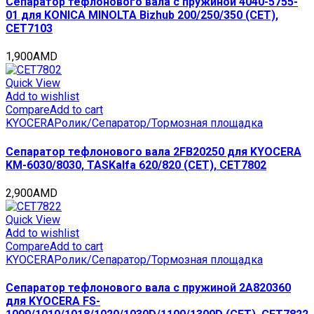
Сепаратор тефлонового вала с пружиной 4040-5755-
01 для KONICA MINOLTA Bizhub 200/250/350 (CET),
CET7103
1,900
AMD
Quick View
Add to wishlist
Compare
Add to cart
KYOCERA
Ролик/Сепаратор/Тормозная площадка
Сепаратор тефлонового вала 2FB20250 для KYOCERA
KM-6030/8030, TASKalfa 620/820 (CET), CET7802
2,900
AMD
Quick View
Add to wishlist
Compare
Add to cart
KYOCERA
Ролик/Сепаратор/Тормозная площадка
Сепаратор тефлонового вала с пружиной 2A820360
для KYOCERA FS-