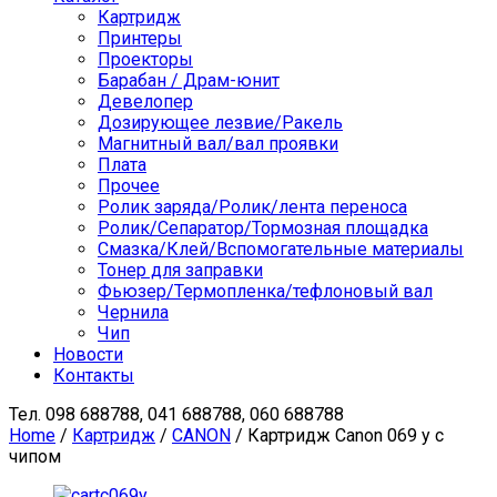
Картридж
Принтеры
Проекторы
Барабан / Драм-юнит
Девелопер
Дозирующее лезвие/Ракель
Магнитный вал/вал проявки
Плата
Прочее
Ролик заряда/Ролик/лента переноса
Ролик/Сепаратор/Тормозная площадка
Смазка/Клей/Вспомогательные материалы
Тонер для заправки
Фьюзер/Термопленка/тефлоновый вал
Чернила
Чип
Новости
Контакты
Тел.
098 688788, 041 688788, 060 688788
Home
/
Картридж
/
CANON
/ Картридж Canon 069 y с
чипом