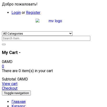
Добро пожаловать!
Login
or
Register
My Cart -
0
AMD
0
There are
0 item(s)
in your cart
Subtotal:
0
AMD
View cart
Checkout
Toggle navigation
Главная
Каталог