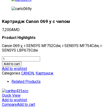
Картридж Canon 069 y с чипом
7,200
AMD
Product Highlights
Canon 069 y, i-SENSYS MF752Cdw, i-SENSYS MF754Cdw, i-
SENSYS LBP673Cdw
Картридж
Canon
Add to cart
069
Add to wishlist
y
Categories
CANON
,
Картридж
с
чипом
Related Products
quantity
Quick View
Add to wishlist
Compare
Add to cart