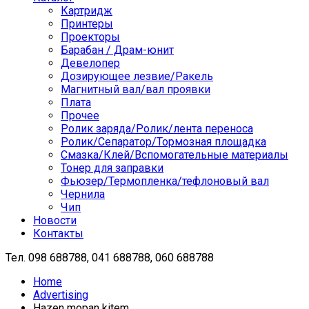
Картридж
Принтеры
Проекторы
Барабан / Драм-юнит
Девелопер
Дозирующее лезвие/Ракель
Магнитный вал/вал проявки
Плата
Прочее
Ролик заряда/Ролик/лента переноса
Ролик/Сепаратор/Тормозная площадка
Смазка/Клей/Вспомогательные материалы
Тонер для заправки
Фьюзер/Термопленка/тефлоновый вал
Чернила
Чип
Новости
Контакты
Тел.
098 688788, 041 688788, 060 688788
Home
Advertising
Hazen mopan kitem