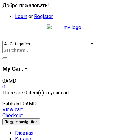
Добро пожаловать!
Login
or
Register
My Cart -
0
AMD
0
There are
0 item(s)
in your cart
Subtotal:
0
AMD
View cart
Checkout
Toggle navigation
Главная
Каталог