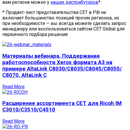
вам региона можно у
наших дистрибуторов
*
* Продакт-лист представительства СЕТ в РФ не
включает большинство позиций прочих регионов, но
при необходимости — вы всегда можете сделать запрос
менеджеру или воспользоваться сайтом СET Global для
первичного подбора решения
Материалы вебинара. Поддержание
работоспособности Xerox формата А3 на
примере AltaLink C8030/С8035/С8045/С8055/
С8070, AltaLink C
Read More
Расширение ассортимента СЕТ для Ricoh IM
C3010/C3510/C4510
Read More