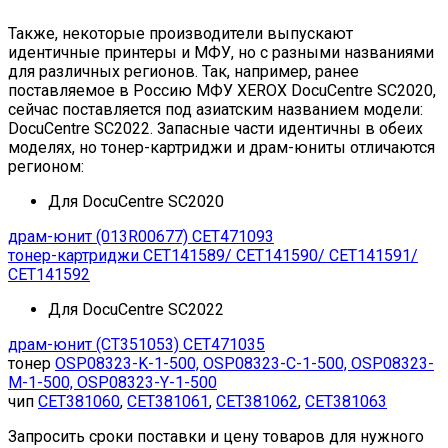
Также, некоторые производители выпускают
идентичные принтеры и МФУ, но с разными названиями
для различных регионов. Так, например, ранее
поставляемое в Россию МФУ XEROX DocuCentre SC2020,
сейчас поставляется под азиатским названием модели:
DocuCentre SC2022. Запасные части идентичны в обеих
моделях, но тонер-картриджи и драм-юниты отличаются
регионом:
Для DocuCentre SC2020
драм-юнит (013R00677) CET471093
тонер-картриджи CET141589/ CET141590/ CET141591/
CET141592
Для DocuCentre SC2022
драм-юнит (CT351053) CET471035
тонер
OSP08323-K-1-500, OSP08323-C-1-500, OSP08323-
M-1-500, OSP08323-Y-1-500
чип
CET381060
,
CET381061
,
CET381062
,
CET381063
Запросить сроки поставки и цену товаров для нужного