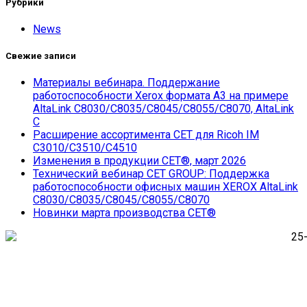
Рубрики
News
Свежие записи
Материалы вебинара. Поддержание
работоспособности Xerox формата А3 на примере
AltaLink C8030/С8035/С8045/С8055/С8070, AltaLink
C
Расширение ассортимента СЕТ для Ricoh IM
C3010/C3510/C4510
Изменения в продукции CET®, март 2026
Технический вебинар CET GROUP: Поддержка
работоспособности офисных машин XEROX AltaLink
C8030/С8035/С8045/С8055/С8070
Новинки марта производства СЕТ®