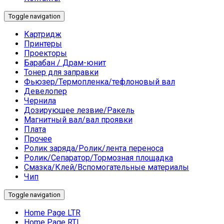
Toggle navigation
Картридж
Принтеры
Проекторы
Барабан / Драм-юнит
Тонер для заправки
Фьюзер/Термопленка/тефлоновый вал
Девелопер
Чернила
Дозирующее лезвие/Ракель
Магнитный вал/вал проявки
Плата
Прочее
Ролик заряда/Ролик/лента переноса
Ролик/Сепаратор/Тормозная площадка
Смазка/Клей/Вспомогательные материалы
Чип
Toggle navigation
Home Page LTR
Home Page RTL