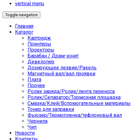
vertical menu
Toggle navigation
Главная
Каталог
Картридж
Принтеры
Проекторы
Барабан / Драм-юнит
Девелопер
Дозирующее лезвие/Ракель
Магнитный вал/вал проявки
Плата
Прочее
Ролик заряда/Ролик/лента переноса
Ролик/Сепаратор/Тормозная площадка
Смазка/Клей/Вспомогательные материалы
Тонер для заправки
Фьюзер/Термопленка/тефлоновый вал
Чернила
Чип
Новости
Контакты