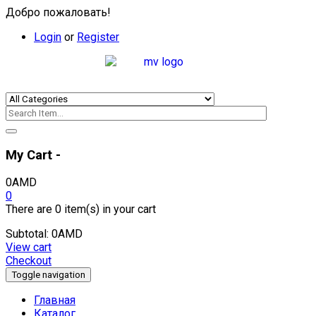
Добро пожаловать!
Login
or
Register
My Cart -
0
AMD
0
There are
0 item(s)
in your cart
Subtotal:
0
AMD
View cart
Checkout
Toggle navigation
Главная
Каталог