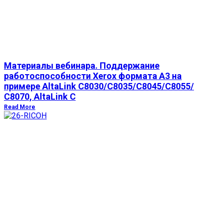
Материалы вебинара. Поддержание
работоспособности Xerox формата А3 на
примере AltaLink C8030/С8035/С8045/С8055/
С8070, AltaLink C
Read More