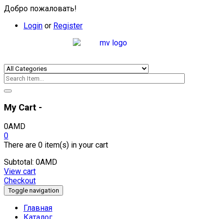
Добро пожаловать!
Login
or
Register
My Cart -
0
AMD
0
There are
0 item(s)
in your cart
Subtotal:
0
AMD
View cart
Checkout
Toggle navigation
Главная
Каталог