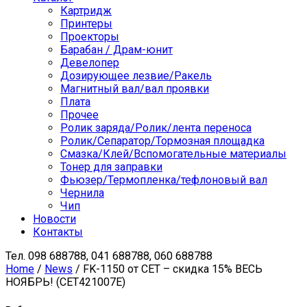
Картридж
Принтеры
Проекторы
Барабан / Драм-юнит
Девелопер
Дозирующее лезвие/Ракель
Магнитный вал/вал проявки
Плата
Прочее
Ролик заряда/Ролик/лента переноса
Ролик/Сепаратор/Тормозная площадка
Смазка/Клей/Вспомогательные материалы
Тонер для заправки
Фьюзер/Термопленка/тефлоновый вал
Чернила
Чип
Новости
Контакты
Тел.
098 688788, 041 688788, 060 688788
Home
/
News
/ FK-1150 от СЕТ – скидка 15% ВЕСЬ
НОЯБРЬ! (CET421007E)