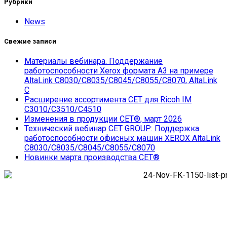
Рубрики
News
Свежие записи
Материалы вебинара. Поддержание
работоспособности Xerox формата А3 на примере
AltaLink C8030/С8035/С8045/С8055/С8070, AltaLink
C
Расширение ассортимента СЕТ для Ricoh IM
C3010/C3510/C4510
Изменения в продукции CET®, март 2026
Технический вебинар CET GROUP: Поддержка
работоспособности офисных машин XEROX AltaLink
C8030/С8035/С8045/С8055/С8070
Новинки марта производства СЕТ®