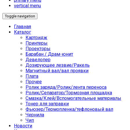
primary menu
vertical menu
Toggle navigation
Главная
Каталог
Картридж
Принтеры
Проекторы
Барабан / Драм-юнит
Девелопер
Дозирующее лезвие/Ракель
Магнитный вал/вал проявки
Плата
Прочее
Ролик заряда/Ролик/лента переноса
Ролик/Сепаратор/Тормозная площадка
Смазка/Клей/Вспомогательные материалы
Тонер для заправки
Фьюзер/Термопленка/тефлоновый вал
Чернила
Чип
Новости