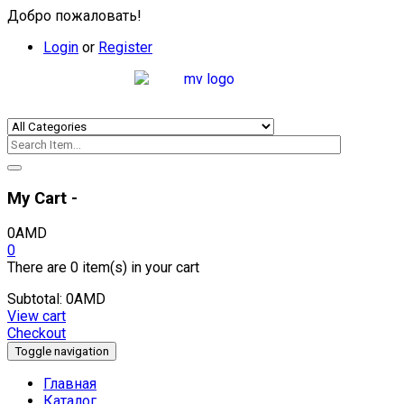
Добро пожаловать!
Login
or
Register
My Cart -
0
AMD
0
There are
0 item(s)
in your cart
Subtotal:
0
AMD
View cart
Checkout
Toggle navigation
Главная
Каталог