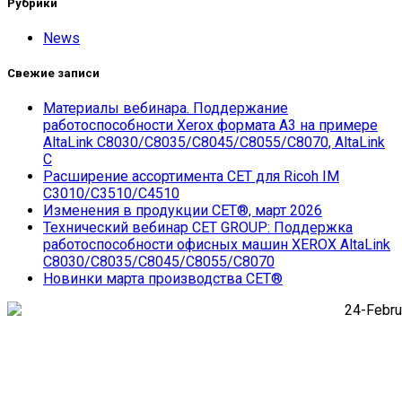
Рубрики
News
Свежие записи
Материалы вебинара. Поддержание
работоспособности Xerox формата А3 на примере
AltaLink C8030/С8035/С8045/С8055/С8070, AltaLink
C
Расширение ассортимента СЕТ для Ricoh IM
C3010/C3510/C4510
Изменения в продукции CET®, март 2026
Технический вебинар CET GROUP: Поддержка
работоспособности офисных машин XEROX AltaLink
C8030/С8035/С8045/С8055/С8070
Новинки марта производства СЕТ®