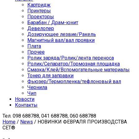
Картридж
Принтеры
Проекторы
Барабан / Драм-юнит
Девелопер
Дозирующее лезвие/Ракель
Магнитный вал/вал проявки
Плата
Прочее
Ролик заряда/Ролик/лента переноса
Ролик/Сепаратор/Тормозная площадка
Смазка/Клей/Вспомогательные материалы
Тонер для заправки
Фьюзер/Термопленка/тефлоновый вал
Чернила
Чип
Новости
Контакты
Тел.
098 688788, 041 688788, 060 688788
Home
/
News
/ НОВИНКИ ФЕВРАЛЯ ПРОИЗВОДСТВА
CET®