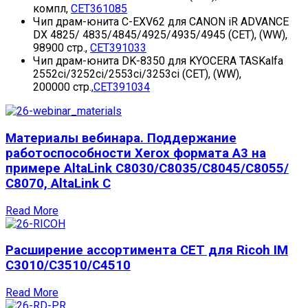
компл,
CET361085
Чип драм-юнита C-EXV62 для CANON iR ADVANCE
DX 4825/ 4835/4845/4925/4935/4945 (CET), (WW),
98900 стр.,
CET391033
Чип драм-юнита DK-8350 для KYOCERA TASKalfa
2552ci/3252ci/2553ci/3253ci (CET), (WW),
200000 стр.,
CET391034
Материалы вебинара. Поддержание
работоспособности Xerox формата А3 на
примере AltaLink C8030/С8035/С8045/С8055/
С8070, AltaLink C
Read More
Расширение ассортимента СЕТ для Ricoh IM
C3010/C3510/C4510
Read More