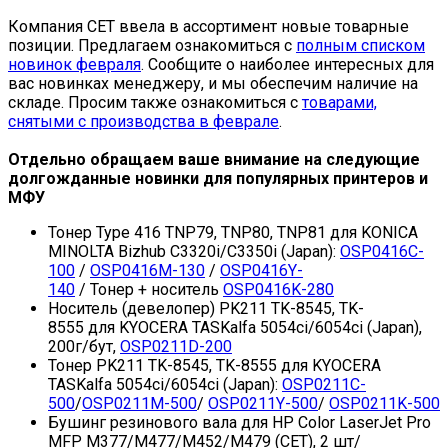
Компания CET ввела в ассортимент новые товарные
позиции. Предлагаем ознакомиться с
полным списком
новинок февраля
. Сообщите о наиболее интересных для
вас новинках менеджеру, и мы обеспечим наличие на
складе. Просим также ознакомиться с
товарами,
снятыми с производства в феврале
.
Отдельно обращаем ваше внимание на следующие
долгожданные новинки для популярных принтеров и
МФУ
Тонер Type 416 TNP79, TNP80, TNP81 для KONICA
MINOLTA Bizhub C3320i/C3350i (Japan):
OSP0416C-
100
/
OSP0416M-130
/
OSP0416Y-
140
/ Тонер + носитель
OSP0416K-280
Носитель (девелопер) PK211 TK-8545, TK-
8555 для KYOCERA TASKalfa 5054ci/6054ci (Japan),
200г/бут,
OSP0211D-200
Тонер PK211 TK-8545, TK-8555 для KYOCERA
TASKalfa 5054ci/6054ci (Japan):
OSP0211C-
500
/
OSP0211M-500
/
OSP0211Y-500
/
OSP0211K-500
Бушинг резинового вала для HP Color LaserJet Pro
MFP M377/M477/M452/M479 (CET), 2 шт/