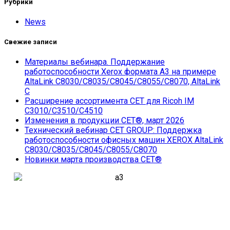
Рубрики
News
Свежие записи
Материалы вебинара. Поддержание
работоспособности Xerox формата А3 на примере
AltaLink C8030/С8035/С8045/С8055/С8070, AltaLink
C
Расширение ассортимента СЕТ для Ricoh IM
C3010/C3510/C4510
Изменения в продукции CET®, март 2026
Технический вебинар CET GROUP: Поддержка
работоспособности офисных машин XEROX AltaLink
C8030/С8035/С8045/С8055/С8070
Новинки марта производства СЕТ®