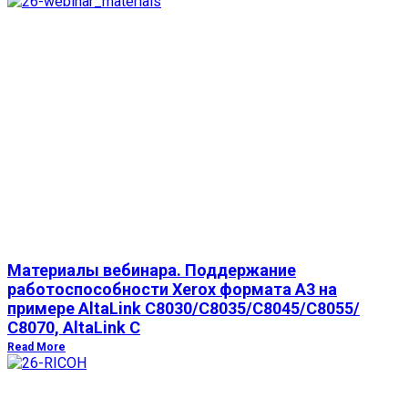
Материалы вебинара. Поддержание
работоспособности Xerox формата А3 на
примере AltaLink C8030/С8035/С8045/С8055/
С8070, AltaLink C
Read More