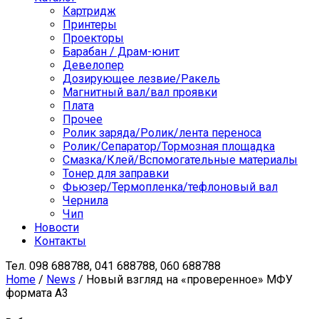
Картридж
Принтеры
Проекторы
Барабан / Драм-юнит
Девелопер
Дозирующее лезвие/Ракель
Магнитный вал/вал проявки
Плата
Прочее
Ролик заряда/Ролик/лента переноса
Ролик/Сепаратор/Тормозная площадка
Смазка/Клей/Вспомогательные материалы
Тонер для заправки
Фьюзер/Термопленка/тефлоновый вал
Чернила
Чип
Новости
Контакты
Тел.
098 688788, 041 688788, 060 688788
Home
/
News
/ Новый взгляд на «проверенное» МФУ
формата А3