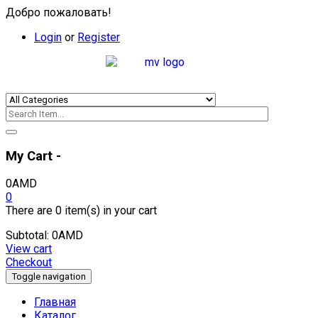
Добро пожаловать!
Login
or
Register
My Cart -
0
AMD
0
There are
0 item(s)
in your cart
Subtotal:
0
AMD
View cart
Checkout
Toggle navigation
Главная
Каталог