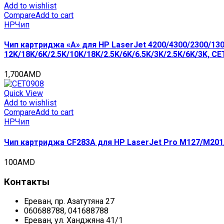
Add to wishlist
Compare
Add to cart
HP
Чип
Чип картриджа «A» для HP LaserJet 4200/4300/2300/1300
12K/18K/6K/2.5K/10K/18K/2.5K/6K/6.5K/3K/2.5K/6K/3K, C
1,700
AMD
Quick View
Add to wishlist
Compare
Add to cart
HP
Чип
Чип картриджа CF283A для HP LaserJet Pro M127/M201/
100
AMD
Контакты
Ереван, пр. Азатутяна 27
060688788, 041688788
Ереван, ул. Ханджяна 41/1