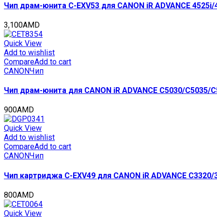
quantity
Чип драм-юнита C-EXV53 для CANON iR ADVANCE 4525i/45
3,100
AMD
Quick View
Add to wishlist
Compare
Add to cart
CANON
Чип
Чип драм-юнита для CANON iR ADVANCE C5030/C5035/C5
900
AMD
Quick View
Add to wishlist
Compare
Add to cart
CANON
Чип
Чип картриджа C-EXV49 для CANON iR ADVANCE C3320/33
800
AMD
Quick View