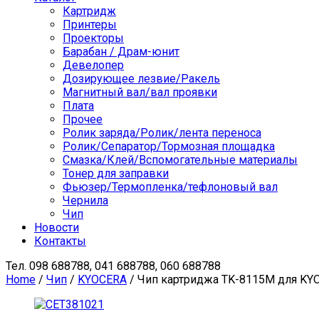
Картридж
Принтеры
Проекторы
Барабан / Драм-юнит
Девелопер
Дозирующее лезвие/Ракель
Магнитный вал/вал проявки
Плата
Прочее
Ролик заряда/Ролик/лента переноса
Ролик/Сепаратор/Тормозная площадка
Смазка/Клей/Вспомогательные материалы
Тонер для заправки
Фьюзер/Термопленка/тефлоновый вал
Чернила
Чип
Новости
Контакты
Тел.
098 688788, 041 688788, 060 688788
Home
/
Чип
/
KYOCERA
/ Чип картриджа TK-8115M для KYOC