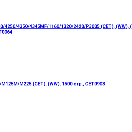
/4250/4350/4345MF/1160/1320/2420/P3005 (CET), (WW), (у
ET0064
M125M/M225 (CET), (WW), 1500 стр., CET0908