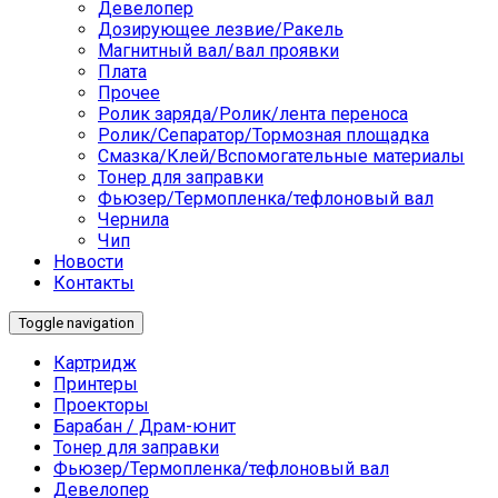
Девелопер
Дозирующее лезвие/Ракель
Магнитный вал/вал проявки
Плата
Прочее
Ролик заряда/Ролик/лента переноса
Ролик/Сепаратор/Тормозная площадка
Смазка/Клей/Вспомогательные материалы
Тонер для заправки
Фьюзер/Термопленка/тефлоновый вал
Чернила
Чип
Новости
Контакты
Toggle navigation
Картридж
Принтеры
Проекторы
Барабан / Драм-юнит
Тонер для заправки
Фьюзер/Термопленка/тефлоновый вал
Девелопер