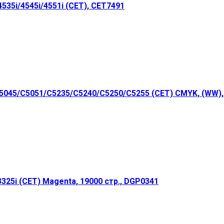
35i/4545i/4551i (CET), CET7491
045/C5051/C5235/C5240/C5250/C5255 (CET) CMYK, (WW),
25i (CET) Magenta, 19000 стр., DGP0341