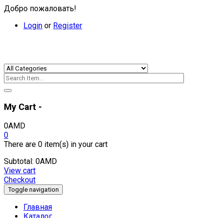
Добро пожаловать!
Login
or
Register
My Cart -
0
AMD
0
There are
0 item(s)
in your cart
Subtotal:
0
AMD
View cart
Checkout
Toggle navigation
Главная
Каталог