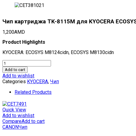
Чип картриджа TK-8115M для KYOCERA ECOSYS M
1,200
AMD
Product Highlights
KYOCERA: ECOSYS M8124cidn, ECOSYS M8130cidn
Чип
картриджа
Add to cart
TK-
Add to wishlist
8115M
Categories
KYOCERA
,
Чип
для
KYOCERA
Related Products
ECOSYS
M8124cidn/8130cidn
(CET)
Quick View
Magenta,
Add to wishlist
6000
Compare
Add to cart
стр.,
CANON
Чип
CET381021