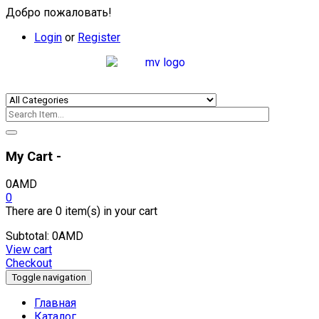
Добро пожаловать!
Login
or
Register
My Cart -
0
AMD
0
There are
0 item(s)
in your cart
Subtotal:
0
AMD
View cart
Checkout
Toggle navigation
Главная
Каталог