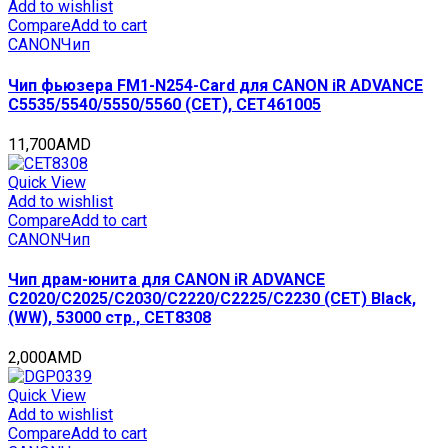
(USA),
Add to wishlist
15000
Compare
Add to cart
стр.,
CANON
Чип
CET7718
quantity
Чип фьюзера FM1-N254-Card для CANON iR ADVANCE
C5535/5540/5550/5560 (CET), CET461005
11,700
AMD
Quick View
Add to wishlist
Compare
Add to cart
CANON
Чип
Чип драм-юнита для CANON iR ADVANCE
C2020/C2025/C2030/C2220/C2225/C2230 (CET) Black,
(WW), 53000 стр., CET8308
2,000
AMD
Quick View
Add to wishlist
Compare
Add to cart