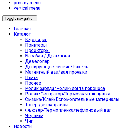
primary menu
vertical menu
Toggle navigation
Главная
Каталог
Картридж
Принтеры
Проекторы
Барабан / Драм-юнит
Девелопер
Дозирующее лезвие/Ракель
Магнитный вал/вал проявки
Плата
Прочее
Ролик заряда/Ролик/лента переноса
Ролик/Сепаратор/Тормозная площадка
Смазка/Клей/Вспомогательные материалы
Тонер для заправки
Фьюзер/Термопленка/тефлоновый вал
Чернила
Чип
Новости