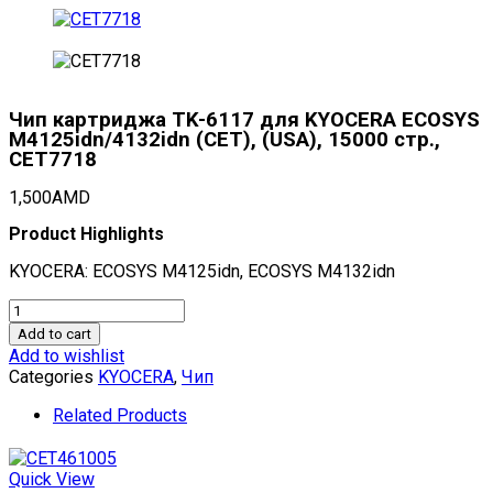
Чип картриджа TK-6117 для KYOCERA ECOSYS
M4125idn/4132idn (CET), (USA), 15000 стр.,
CET7718
1,500
AMD
Product Highlights
KYOCERA: ECOSYS M4125idn, ECOSYS M4132idn
Чип
картриджа
Add to cart
TK-
Add to wishlist
6117
Categories
KYOCERA
,
Чип
для
KYOCERA
Related Products
ECOSYS
M4125idn/4132idn
(CET),
Quick View