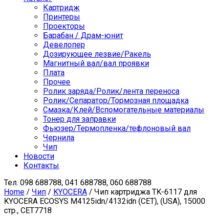
Картридж
Принтеры
Проекторы
Барабан / Драм-юнит
Девелопер
Дозирующее лезвие/Ракель
Магнитный вал/вал проявки
Плата
Прочее
Ролик заряда/Ролик/лента переноса
Ролик/Сепаратор/Тормозная площадка
Смазка/Клей/Вспомогательные материалы
Тонер для заправки
Фьюзер/Термопленка/тефлоновый вал
Чернила
Чип
Новости
Контакты
Тел.
098 688788, 041 688788, 060 688788
Home
/
Чип
/
KYOCERA
/ Чип картриджа TK-6117 для
KYOCERA ECOSYS M4125idn/4132idn (CET), (USA), 15000
стр., CET7718