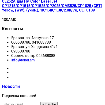
CE252A для HP Color LaserJet
CP1215/CP1515/CP1525/CP2025/CM3525/CP1025 (CET)
Yellow, (WW), (унив.), 1K/1.4K/1.3K/2.8K/7K, CET0109
100
AMD
Контакты
Ереван, пр. Азатутяна 27
060688788, 041688788
Ереван, ул. Ханджяна 41/1
098688788
Сервис центр 044688088
info@toner.am
Новости
Подписка новостей