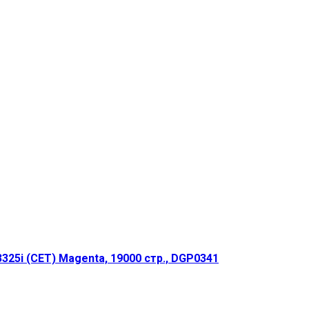
25i (CET) Magenta, 19000 стр., DGP0341