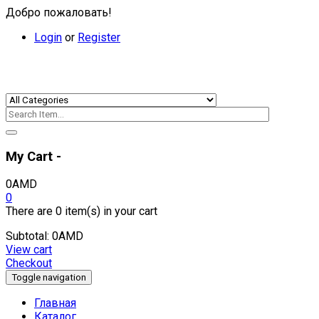
Добро пожаловать!
Login
or
Register
My Cart -
0
AMD
0
There are
0 item(s)
in your cart
Subtotal:
0
AMD
View cart
Checkout
Toggle navigation
Главная
Каталог