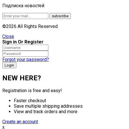
Подписка новостей
©2026 All Rights Reserved.
Close
Sign in Or Register
Forgot your password?
NEW HERE?
Registration is free and easy!
Faster checkout
Save multiple shipping addresses
View and track orders and more
Create an account
x