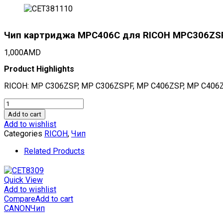
Чип картриджа MPC406C для RICOH MPC306ZSP/
1,000
AMD
Product Highlights
RICOH: MP C306ZSP, MP C306ZSPF, MP C406ZSP, MP C406
Чип
картриджа
Add to cart
MPC406C
Add to wishlist
для
Categories
RICOH
,
Чип
RICOH
MPC306ZSP/406ZSP/307SP
Related Products
(CET)
Cyan,
(WW),
Quick View
6000
Add to wishlist
стр.,
Compare
Add to cart
CET381110
CANON
Чип
quantity