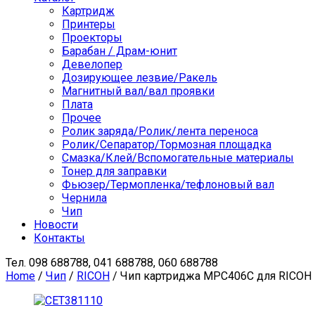
Картридж
Принтеры
Проекторы
Барабан / Драм-юнит
Девелопер
Дозирующее лезвие/Ракель
Магнитный вал/вал проявки
Плата
Прочее
Ролик заряда/Ролик/лента переноса
Ролик/Сепаратор/Тормозная площадка
Смазка/Клей/Вспомогательные материалы
Тонер для заправки
Фьюзер/Термопленка/тефлоновый вал
Чернила
Чип
Новости
Контакты
Тел.
098 688788, 041 688788, 060 688788
Home
/
Чип
/
RICOH
/ Чип картриджа MPC406C для RICOH M