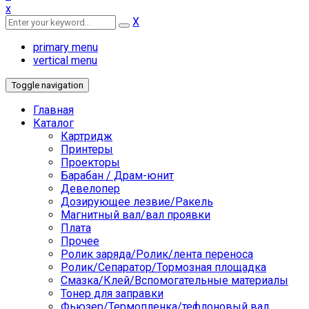
x
X
primary menu
vertical menu
Toggle navigation
Главная
Каталог
Картридж
Принтеры
Проекторы
Барабан / Драм-юнит
Девелопер
Дозирующее лезвие/Ракель
Магнитный вал/вал проявки
Плата
Прочее
Ролик заряда/Ролик/лента переноса
Ролик/Сепаратор/Тормозная площадка
Смазка/Клей/Вспомогательные материалы
Тонер для заправки
Фьюзер/Термопленка/тефлоновый вал