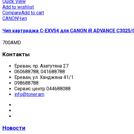
Quick View
Add to wishlist
Compare
Add to cart
CANON
Чип
Чип картриджа C-EXV54 для CANON iR ADVANCE C3025/C3
700
AMD
Контакты
Ереван, пр. Азатутяна 27
060688788, 041688788
Ереван, ул. Ханджяна 41/1
098688788
Сервис центр 044688088
info@toner.am
Новости