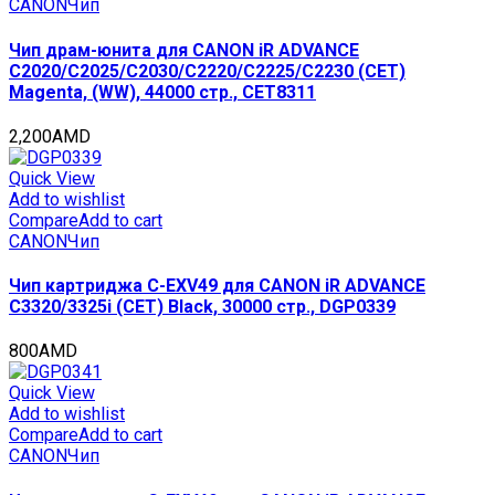
CANON
Чип
Чип драм-юнита для CANON iR ADVANCE
C2020/C2025/C2030/C2220/C2225/C2230 (CET)
Magenta, (WW), 44000 стр., CET8311
2,200
AMD
Quick View
Add to wishlist
Compare
Add to cart
CANON
Чип
Чип картриджа C-EXV49 для CANON iR ADVANCE
C3320/3325i (CET) Black, 30000 стр., DGP0339
800
AMD
Quick View
Add to wishlist
Compare
Add to cart
CANON
Чип