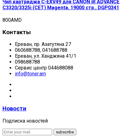
Чип картриджа C-EXV49 для CANON iR ADVANCE
C3320/3325i (CET) Magenta, 19000 стр., DGP0341
800
AMD
Контакты
Ереван, пр. Азатутяна 27
060688788, 041688788
Ереван, ул. Ханджяна 41/1
098688788
Сервис центр 044688088
info@toner.am
Новости
Подписка новостей