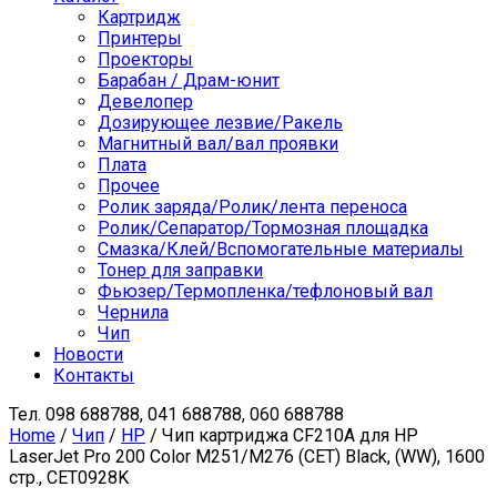
Картридж
Принтеры
Проекторы
Барабан / Драм-юнит
Девелопер
Дозирующее лезвие/Ракель
Магнитный вал/вал проявки
Плата
Прочее
Ролик заряда/Ролик/лента переноса
Ролик/Сепаратор/Тормозная площадка
Смазка/Клей/Вспомогательные материалы
Тонер для заправки
Фьюзер/Термопленка/тефлоновый вал
Чернила
Чип
Новости
Контакты
Тел.
098 688788, 041 688788, 060 688788
Home
/
Чип
/
HP
/ Чип картриджа CF210A для HP
LaserJet Pro 200 Color M251/M276 (CET) Black, (WW), 1600
стр., CET0928K