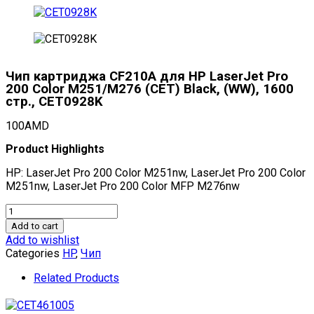
Чип картриджа CF210A для HP LaserJet Pro
200 Color M251/M276 (CET) Black, (WW), 1600
стр., CET0928K
100
AMD
Product Highlights
HP: LaserJet Pro 200 Color M251nw, LaserJet Pro 200 Color
M251nw, LaserJet Pro 200 Color MFP M276nw
Чип
картриджа
Add to cart
CF210A
Add to wishlist
для
Categories
HP
,
Чип
HP
LaserJet
Related Products
Pro
200