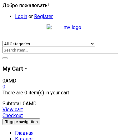
Добро пожаловать!
Login
or
Register
My Cart -
0
AMD
0
There are
0 item(s)
in your cart
Subtotal:
0
AMD
View cart
Checkout
Toggle navigation
Главная
Каталог