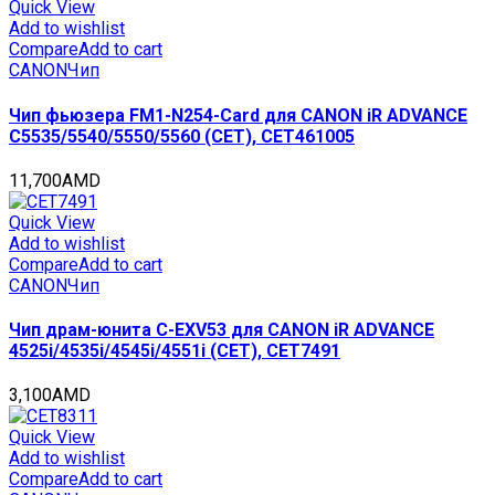
Color
Quick View
M251/M276
Add to wishlist
(CET)
Compare
Add to cart
Black,
CANON
Чип
(WW),
1600
Чип фьюзера FM1-N254-Card для CANON iR ADVANCE
стр.,
C5535/5540/5550/5560 (CET), CET461005
CET0928K
quantity
11,700
AMD
Quick View
Add to wishlist
Compare
Add to cart
CANON
Чип
Чип драм-юнита C-EXV53 для CANON iR ADVANCE
4525i/4535i/4545i/4551i (CET), CET7491
3,100
AMD
Quick View
Add to wishlist
Compare
Add to cart