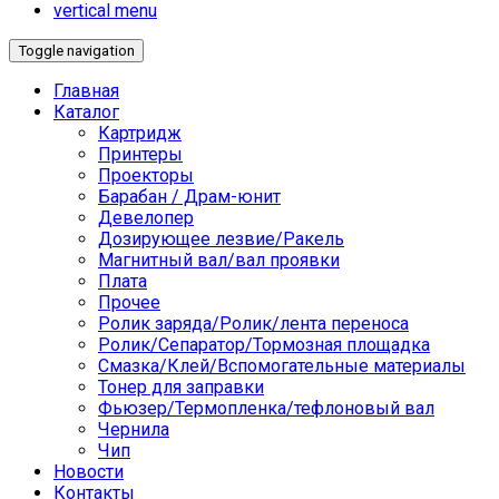
vertical menu
Toggle navigation
Главная
Каталог
Картридж
Принтеры
Проекторы
Барабан / Драм-юнит
Девелопер
Дозирующее лезвие/Ракель
Магнитный вал/вал проявки
Плата
Прочее
Ролик заряда/Ролик/лента переноса
Ролик/Сепаратор/Тормозная площадка
Смазка/Клей/Вспомогательные материалы
Тонер для заправки
Фьюзер/Термопленка/тефлоновый вал
Чернила
Чип
Новости
Контакты