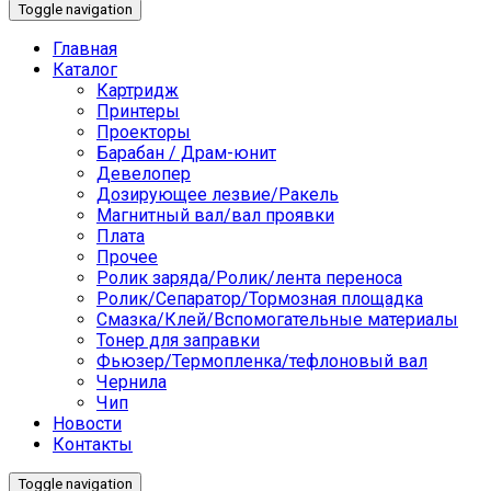
Toggle navigation
Главная
Каталог
Картридж
Принтеры
Проекторы
Барабан / Драм-юнит
Девелопер
Дозирующее лезвие/Ракель
Магнитный вал/вал проявки
Плата
Прочее
Ролик заряда/Ролик/лента переноса
Ролик/Сепаратор/Тормозная площадка
Смазка/Клей/Вспомогательные материалы
Тонер для заправки
Фьюзер/Термопленка/тефлоновый вал
Чернила
Чип
Новости
Контакты
Toggle navigation