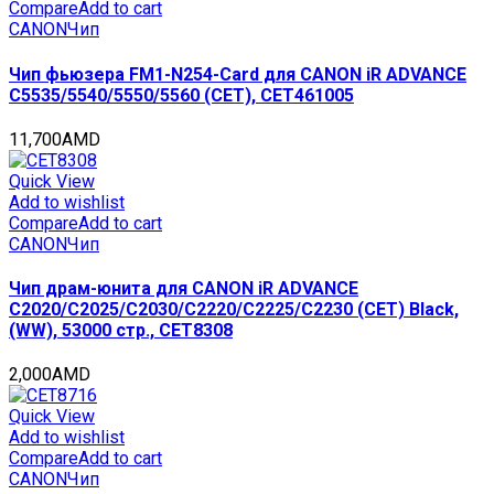
(WW),
Compare
Add to cart
50000
CANON
Чип
стр.,
CET1551C
Чип фьюзера FM1-N254-Card для CANON iR ADVANCE
quantity
C5535/5540/5550/5560 (CET), CET461005
11,700
AMD
Quick View
Add to wishlist
Compare
Add to cart
CANON
Чип
Чип драм-юнита для CANON iR ADVANCE
C2020/C2025/C2030/C2220/C2225/C2230 (CET) Black,
(WW), 53000 стр., CET8308
2,000
AMD
Quick View
Add to wishlist
Compare
Add to cart
CANON
Чип