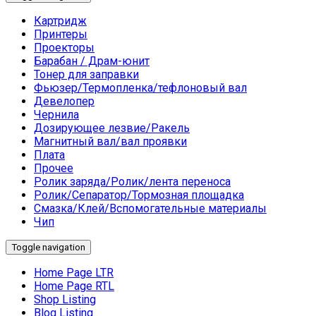
Картридж
Принтеры
Проекторы
Барабан / Драм-юнит
Тонер для заправки
Фьюзер/Термопленка/тефлоновый вал
Девелопер
Чернила
Дозирующее лезвие/Ракель
Магнитный вал/вал проявки
Плата
Прочее
Ролик заряда/Ролик/лента переноса
Ролик/Сепаратор/Тормозная площадка
Смазка/Клей/Вспомогательные материалы
Чип
Toggle navigation
Home Page LTR
Home Page RTL
Shop Listing
Blog Listing