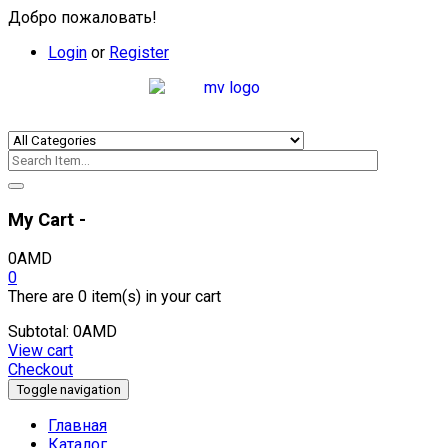
Добро пожаловать!
Login
or
Register
My Cart -
0
AMD
0
There are
0 item(s)
in your cart
Subtotal:
0
AMD
View cart
Checkout
Toggle navigation
Главная
Каталог