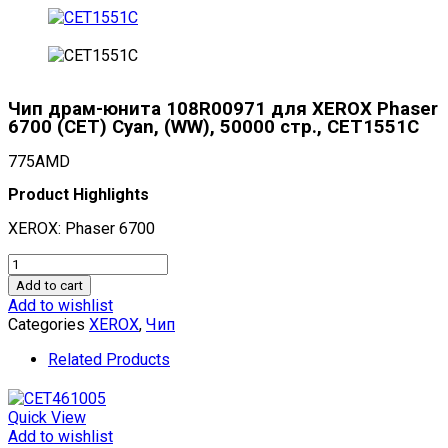
Чип драм-юнита 108R00971 для XEROX Phaser
6700 (CET) Cyan, (WW), 50000 стр., CET1551C
775
AMD
Product Highlights
XEROX: Phaser 6700
Чип
драм-
Add to cart
юнита
Add to wishlist
108R00971
Categories
XEROX
,
Чип
для
XEROX
Related Products
Phaser
6700
(CET)
Quick View
Cyan,
Add to wishlist