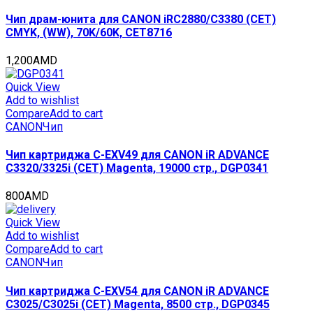
Чип драм-юнита для CANON iRC2880/C3380 (CET)
CMYK, (WW), 70K/60K, CET8716
1,200
AMD
Quick View
Add to wishlist
Compare
Add to cart
CANON
Чип
Чип картриджа C-EXV49 для CANON iR ADVANCE
C3320/3325i (CET) Magenta, 19000 стр., DGP0341
800
AMD
Quick View
Add to wishlist
Compare
Add to cart
CANON
Чип
Чип картриджа C-EXV54 для CANON iR ADVANCE
C3025/C3025i (CET) Magenta, 8500 стр., DGP0345