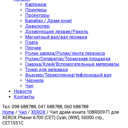
Картридж
Принтеры
Проекторы
Барабан / Драм-юнит
Девелопер
Дозирующее лезвие/Ракель
Магнитный вал/вал проявки
Плата
Прочее
Ролик заряда/Ролик/лента переноса
Ролик/Сепаратор/Тормозная площадка
Смазка/Клей/Вспомогательные материалы
Тонер для заправки
Фьюзер/Термопленка/тефлоновый вал
Чернила
Чип
Новости
Контакты
Тел.
098 688788, 041 688788, 060 688788
Home
/
Чип
/
XEROX
/ Чип драм-юнита 108R00971 для
XEROX Phaser 6700 (CET) Cyan, (WW), 50000 стр.,
CET1551C