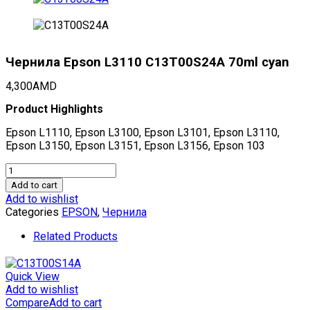
Чернила Epson L3110 C13T00S24A 70ml cyan
4,300
AMD
Product Highlights
Epson L1110, Epson L3100, Epson L3101, Epson L3110,
Epson L3150, Epson L3151, Epson L3156, Epson 103
Чернила
Epson
Add to cart
L3110
Add to wishlist
C13T00S24A
Categories
EPSON
,
Чернила
70ml
cyan
Related Products
quantity
Quick View
Add to wishlist
Compare
Add to cart