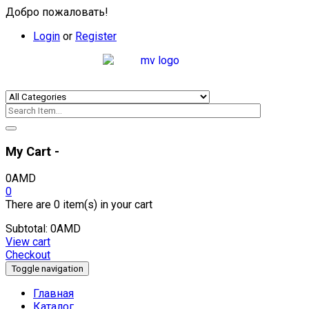
Добро пожаловать!
Login
or
Register
My Cart -
0
AMD
0
There are
0 item(s)
in your cart
Subtotal:
0
AMD
View cart
Checkout
Toggle navigation
Главная
Каталог