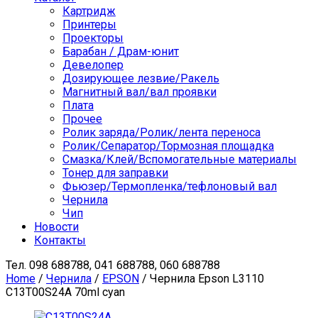
Картридж
Принтеры
Проекторы
Барабан / Драм-юнит
Девелопер
Дозирующее лезвие/Ракель
Магнитный вал/вал проявки
Плата
Прочее
Ролик заряда/Ролик/лента переноса
Ролик/Сепаратор/Тормозная площадка
Смазка/Клей/Вспомогательные материалы
Тонер для заправки
Фьюзер/Термопленка/тефлоновый вал
Чернила
Чип
Новости
Контакты
Тел.
098 688788, 041 688788, 060 688788
Home
/
Чернила
/
EPSON
/ Чернила Epson L3110
C13T00S24A 70ml cyan