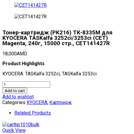
Тонер-картридж (PK216) TK-8335M для
KYOCERA TASKalfa 3252ci/3253ci (CET)
Magenta, 240г, 15000 стр., CET141427R
18,000
AMD
Product Highlights
KYOCERA: TASKalfa 3252ci, TASKalfa 3253ci
Тонер-
картридж
Add to cart
(PK216)
Add to wishlist
TK-
Categories
KYOCERA
,
Картридж
8335M
для
Related Products
KYOCERA
TASKalfa
3252ci/3253ci
Quick View