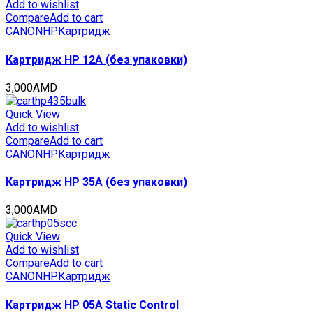
(CET)
Add to wishlist
Magenta,
Compare
Add to cart
240г,
CANON
HP
Картридж
15000
стр.,
Картридж HP 12A (без упаковки)
CET141427R
quantity
3,000
AMD
Quick View
Add to wishlist
Compare
Add to cart
CANON
HP
Картридж
Картридж HP 35A (без упаковки)
3,000
AMD
Quick View
Add to wishlist
Compare
Add to cart
CANON
HP
Картридж
Картридж HP 05A Static Control