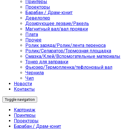
Принтеры
Проекторы
Барабан / Драм-юнит
Девелопер
Дозирующее лезвие/Ракель
Магнитный вал/вал проявки
Плата
Прочее
Ролик заряда/Ролик/лента переноса
Ролик/Сепаратор/Тормозная площадка
Смазка/Клей/Вспомогательные материалы
Тонер для заправки
Фьюзер/Термопленка/тефлоновый вал
Чернила
Чип
Новости
Контакты
Toggle navigation
Картридж
Принтеры
Проекторы
Барабан / Драм-юнит