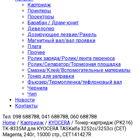
Картридж
Принтеры
Проекторы
Барабан / Драм-юнит
Девелопер
Дозирующее лезвие/Ракель
Магнитный вал/вал проявки
Плата
Прочее
Ролик заряда/Ролик/лента переноса
Ролик/Сепаратор/Тормозная площадка
Смазка/Клей/Вспомогательные материалы
Тонер для заправки
Фьюзер/Термопленка/тефлоновый вал
Чернила
Чип
Новости
Контакты
Тел.
098 688788, 041 688788, 060 688788
Home
/
Картридж
/
KYOCERA
/ Тонер-картридж (PK216)
TK-8335M для KYOCERA TASKalfa 3252ci/3253ci (CET)
Magenta, 240г, 15000 стр., CET141427R