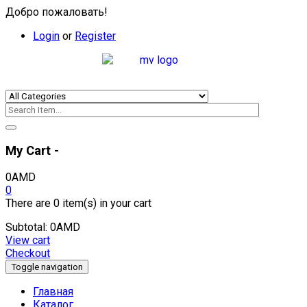
Добро пожаловать!
Login
or
Register
My Cart -
0
AMD
0
There are
0 item(s)
in your cart
Subtotal:
0
AMD
View cart
Checkout
Toggle navigation
Главная
Каталог