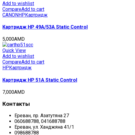
Add to wishlist
Compare
Add to cart
CANON
HP
Картридж
Картридж HP 49A/53A Static Control
5,000
AMD
Quick View
Add to wishlist
Compare
Add to cart
HP
Картридж
Картридж HP 51A Static Control
7,000
AMD
Контакты
Ереван, пр. Азатутяна 27
060688788, 041688788
Ереван, ул. Ханджяна 41/1
098688788