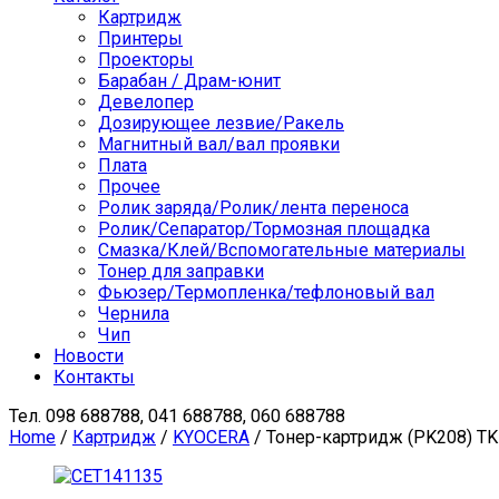
Картридж
Принтеры
Проекторы
Барабан / Драм-юнит
Девелопер
Дозирующее лезвие/Ракель
Магнитный вал/вал проявки
Плата
Прочее
Ролик заряда/Ролик/лента переноса
Ролик/Сепаратор/Тормозная площадка
Смазка/Клей/Вспомогательные материалы
Тонер для заправки
Фьюзер/Термопленка/тефлоновый вал
Чернила
Чип
Новости
Контакты
Тел.
098 688788, 041 688788, 060 688788
Home
/
Картридж
/
KYOCERA
/ Тонер-картридж (PK208) TK