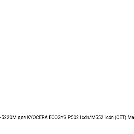
-5220M для KYOCERA ECOSYS P5021cdn/M5521cdn (CET) Magen