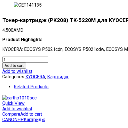
Тонер-картридж (PK208) TK-5220M для KYOCERA
4,500
AMD
Product Highlights
KYOCERA: ECOSYS P5021cdn, ECOSYS P5021cdw, ECOSYS 
Тонер-
картридж
Add to cart
(PK208)
Add to wishlist
TK-
Categories
KYOCERA
,
Картридж
5220M
для
Related Products
KYOCERA
ECOSYS
P5021cdn/M5521cdn
Quick View
(CET)
Add to wishlist
Magenta,
Compare
Add to cart
18г,
CANON
HP
Картридж
1200