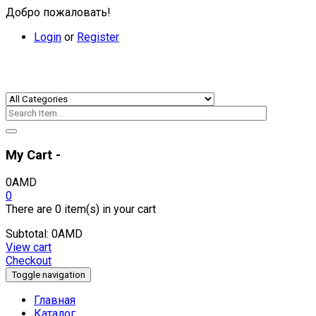
Добро пожаловать!
Login
or
Register
My Cart -
0
AMD
0
There are
0 item(s)
in your cart
Subtotal:
0
AMD
View cart
Checkout
Toggle navigation
Главная
Каталог