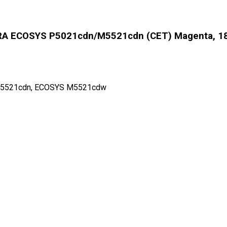
 ECOSYS P5021cdn/M5521cdn (CET) Magenta, 18г
M5521cdn, ECOSYS M5521cdw