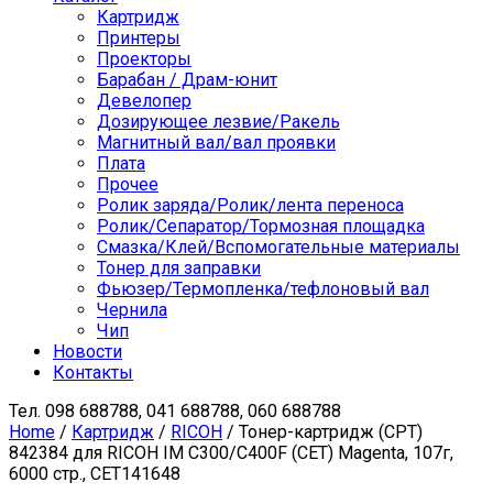
Картридж
Принтеры
Проекторы
Барабан / Драм-юнит
Девелопер
Дозирующее лезвие/Ракель
Магнитный вал/вал проявки
Плата
Прочее
Ролик заряда/Ролик/лента переноса
Ролик/Сепаратор/Тормозная площадка
Смазка/Клей/Вспомогательные материалы
Тонер для заправки
Фьюзер/Термопленка/тефлоновый вал
Чернила
Чип
Новости
Контакты
Тел.
098 688788, 041 688788, 060 688788
Home
/
Картридж
/
RICOH
/ Тонер-картридж (CPT)
842384 для RICOH IM C300/C400F (CET) Magenta, 107г,
6000 стр., CET141648