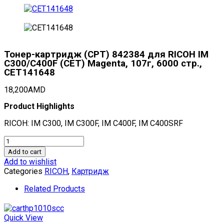
Тонер-картридж (CPT) 842384 для RICOH IM
C300/C400F (CET) Magenta, 107г, 6000 стр.,
CET141648
18,200
AMD
Product Highlights
RICOH: IM C300, IM C300F, IM C400F, IM C400SRF
Тонер-
картридж
Add to cart
(CPT)
Add to wishlist
842384
Categories
RICOH
,
Картридж
для
RICOH
Related Products
IM
C300/C400F
(CET)
Quick View