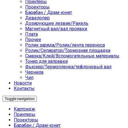
Принтеры
Проекторы
Барабан / Драм-юнит
Девелопер
Дозирующее лезвие/Ракель
Магнитный вал/вал проявки
Плата
Прочее
Ролик заряда/Ролик/лента переноса
Ролик/Сепаратор/Тормозная площадка
Смазка/Клей/Вспомогательные материалы
Тонер для заправки
Фьюзер/Термопленка/тефлоновый вал
Чернила
Чип
Новости
Контакты
Toggle navigation
Картридж
Принтеры
Проекторы
Барабан / Драм-юнит