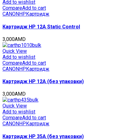
Magenta,
Add to wishlist
107г,
Compare
Add to cart
6000
CANON
HP
Картридж
стр.,
CET141648
Картридж HP 12A Static Control
quantity
3,000
AMD
Quick View
Add to wishlist
Compare
Add to cart
CANON
HP
Картридж
Картридж HP 12A (без упаковки)
3,000
AMD
Quick View
Add to wishlist
Compare
Add to cart
CANON
HP
Картридж
Картридж HP 35A (без упаковки)