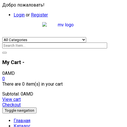
Добро пожаловать!
Login
or
Register
My Cart -
0
AMD
0
There are
0 item(s)
in your cart
Subtotal:
0
AMD
View cart
Checkout
Toggle navigation
Главная
Каталог