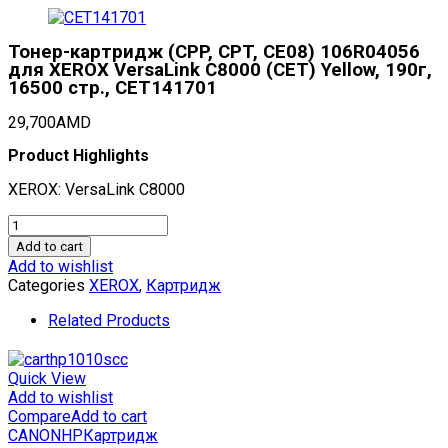
Тонер-картридж (CPP, CPT, CE08) 106R04056
для XEROX VersaLink C8000 (CET) Yellow, 190г,
16500 стр., CET141701
29,700
AMD
Product Highlights
XEROX: VersaLink C8000
Тонер-
картридж
Add to cart
(CPP,
Add to wishlist
CPT,
Categories
XEROX
,
Картридж
CE08)
106R04056
Related Products
для
XEROX
VersaLink
Quick View
C8000
Add to wishlist
(CET)
Compare
Add to cart
Yellow,
CANON
HP
Картридж