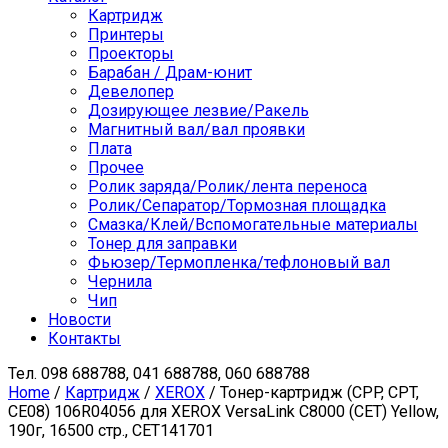
Картридж
Принтеры
Проекторы
Барабан / Драм-юнит
Девелопер
Дозирующее лезвие/Ракель
Магнитный вал/вал проявки
Плата
Прочее
Ролик заряда/Ролик/лента переноса
Ролик/Сепаратор/Тормозная площадка
Смазка/Клей/Вспомогательные материалы
Тонер для заправки
Фьюзер/Термопленка/тефлоновый вал
Чернила
Чип
Новости
Контакты
Тел.
098 688788, 041 688788, 060 688788
Home
/
Картридж
/
XEROX
/ Тонер-картридж (CPP, CPT,
CE08) 106R04056 для XEROX VersaLink C8000 (CET) Yellow,
190г, 16500 стр., CET141701