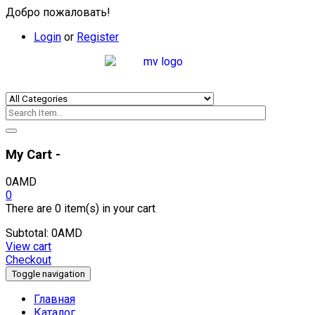
Добро пожаловать!
Login
or
Register
My Cart -
0
AMD
0
There are
0 item(s)
in your cart
Subtotal:
0
AMD
View cart
Checkout
Toggle navigation
Главная
Каталог