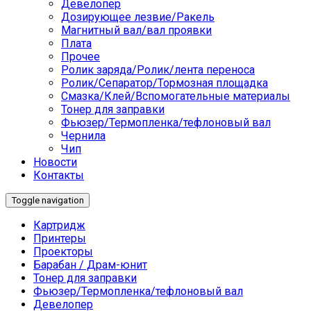
Девелопер
Дозирующее лезвие/Ракель
Магнитный вал/вал проявки
Плата
Прочее
Ролик заряда/Ролик/лента переноса
Ролик/Сепаратор/Тормозная площадка
Смазка/Клей/Вспомогательные материалы
Тонер для заправки
Фьюзер/Термопленка/тефлоновый вал
Чернила
Чип
Новости
Контакты
Toggle navigation
Картридж
Принтеры
Проекторы
Барабан / Драм-юнит
Тонер для заправки
Фьюзер/Термопленка/тефлоновый вал
Девелопер