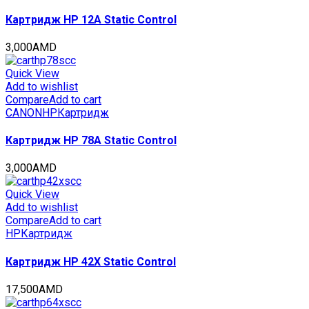
190г,
16500
Картридж HP 12A Static Control
стр.,
CET141701
3,000
AMD
quantity
Quick View
Add to wishlist
Compare
Add to cart
CANON
HP
Картридж
Картридж HP 78A Static Control
3,000
AMD
Quick View
Add to wishlist
Compare
Add to cart
HP
Картридж
Картридж HP 42X Static Control
17,500
AMD