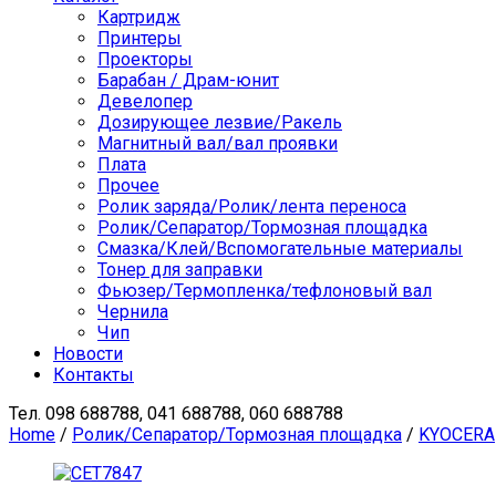
Картридж
Принтеры
Проекторы
Барабан / Драм-юнит
Девелопер
Дозирующее лезвие/Ракель
Магнитный вал/вал проявки
Плата
Прочее
Ролик заряда/Ролик/лента переноса
Ролик/Сепаратор/Тормозная площадка
Смазка/Клей/Вспомогательные материалы
Тонер для заправки
Фьюзер/Термопленка/тефлоновый вал
Чернила
Чип
Новости
Контакты
Тел.
098 688788, 041 688788, 060 688788
Home
/
Ролик/Сепаратор/Тормозная площадка
/
KYOCERA