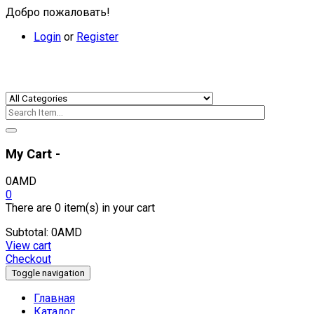
Добро пожаловать!
Login
or
Register
My Cart -
0
AMD
0
There are
0 item(s)
in your cart
Subtotal:
0
AMD
View cart
Checkout
Toggle navigation
Главная
Каталог