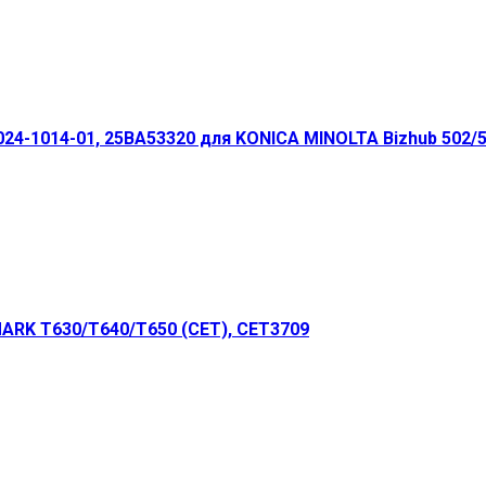
4-1014-01, 25BA53320 для KONICA MINOLTA Bizhub 502/55
ARK T630/T640/T650 (CET), CET3709