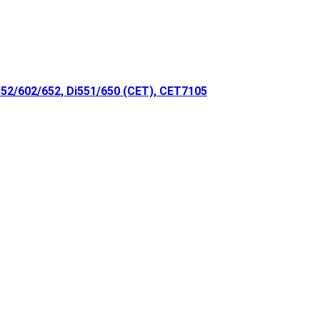
2/602/652, Di551/650 (CET), CET7105