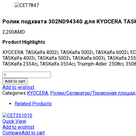
Ролик подхвата 302ND94340 для KYOCERA TASKal
2,200
AMD
Product Highlights
KYOCERA: TASKalfa 4002i, TASKalfa 5002i, TASKalfa 6002i, EC
TASKalfa 4003i, TASKalfa 5003i, TASKalfa 6003i, TASKalfa 255
TASKalfa 2554ci, TASKalfa 3554ci, Triumph-Adler: 2508ci, 3508
Ролик
подхвата
Add to cart
302ND94340
Add to wishlist
для
Categories
KYOCERA
,
Ролик/Сепаратор/Тормозная площад
KYOCERA
TASKalfa
Related Products
4002i/5002i/6002i
(CET),
CET7847
Quick View
quantity
Add to wishlist
Compare
Add to cart