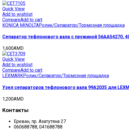
Quick View
Add to wishlist
Compare
Add to cart
KONICA MINOLTA
Ролик/Сепаратор/Тормозная площадка
Сепаратор тефлонового вала с пружиной 56AA54270, 402
1,600
AMD
Quick View
Add to wishlist
Compare
Add to cart
LEXMARK
Ролик/Сепаратор/Тормозная площадка
Узел сепараторов тефлонового вала 99A2035 для LEXM
1,200
AMD
Контакты
Ереван, пр. Азатутяна 27
060688788, 041688788