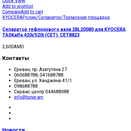
Quick View
Add to wishlist
Compare
Add to cart
KYOCERA
Ролик/Сепаратор/Тормозная площадка
Сепаратор тефлонового вала 2BL20080 для KYOCERA
TASKalfa 420i/520i (CET), CET8823
2,600
AMD
Контакты
Ереван, пр. Азатутяна 27
060688788, 041688788
Ереван, ул. Ханджяна 41/1
098688788
Сервис центр 044688088
info@toner.am
Новости