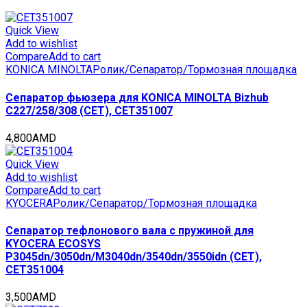
сборе
RM1-
3763-
Quick View
000,
Add to wishlist
RM1-
Compare
Add to cart
6313-
KONICA MINOLTA
Ролик/Сепаратор/Тормозная площадка
000
для
Сепаратор фьюзера для KONICA MINOLTA Bizhub
HP
C227/258/308 (CET), CET351007
LaserJet
Enterprise
4,800
AMD
P3015/P3005,
M521/M525
Quick View
(CET),
Add to wishlist
CET3519
Compare
Add to cart
quantity
KYOCERA
Ролик/Сепаратор/Тормозная площадка
Сепаратор тефлонового вала с пружиной для
KYOCERA ECOSYS
P3045dn/3050dn/M3040dn/3540dn/3550idn (CET),
CET351004
3,500
AMD