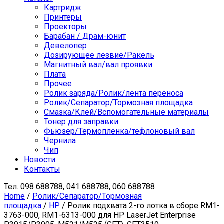
Картридж
Принтеры
Проекторы
Барабан / Драм-юнит
Девелопер
Дозирующее лезвие/Ракель
Магнитный вал/вал проявки
Плата
Прочее
Ролик заряда/Ролик/лента переноса
Ролик/Сепаратор/Тормозная площадка
Смазка/Клей/Вспомогательные материалы
Тонер для заправки
Фьюзер/Термопленка/тефлоновый вал
Чернила
Чип
Новости
Контакты
Тел.
098 688788, 041 688788, 060 688788
Home
/
Ролик/Сепаратор/Тормозная
площадка
/
HP
/ Ролик подхвата 2-го лотка в сборе RM1-
3763-000, RM1-6313-000 для HP LaserJet Enterprise