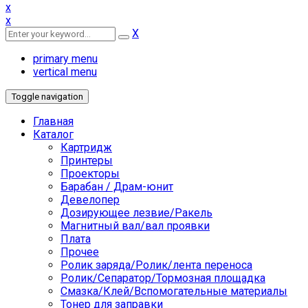
x
x
X
primary menu
vertical menu
Toggle navigation
Главная
Каталог
Картридж
Принтеры
Проекторы
Барабан / Драм-юнит
Девелопер
Дозирующее лезвие/Ракель
Магнитный вал/вал проявки
Плата
Прочее
Ролик заряда/Ролик/лента переноса
Ролик/Сепаратор/Тормозная площадка
Смазка/Клей/Вспомогательные материалы
Тонер для заправки