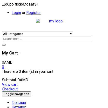
Добро пожаловать!
Login
or
Register
My Cart -
0
AMD
0
There are
0 item(s)
in your cart
Subtotal:
0
AMD
View cart
Checkout
Toggle navigation
Главная
Каталог