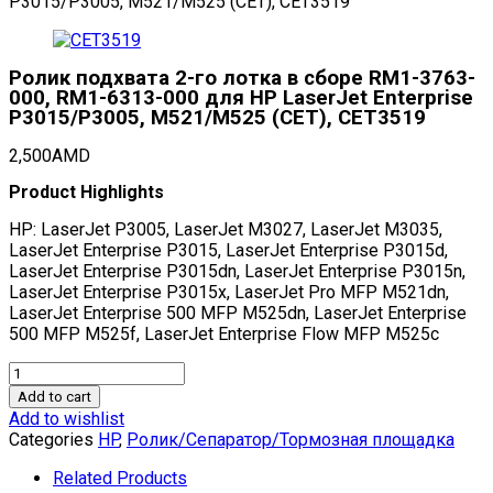
P3015/P3005, M521/M525 (CET), CET3519
Ролик подхвата 2-го лотка в сборе RM1-3763-
000, RM1-6313-000 для HP LaserJet Enterprise
P3015/P3005, M521/M525 (CET), CET3519
2,500
AMD
Product Highlights
HP: LaserJet P3005, LaserJet M3027, LaserJet M3035,
LaserJet Enterprise P3015, LaserJet Enterprise P3015d,
LaserJet Enterprise P3015dn, LaserJet Enterprise P3015n,
LaserJet Enterprise P3015x, LaserJet Pro MFP M521dn,
LaserJet Enterprise 500 MFP M525dn, LaserJet Enterprise
500 MFP M525f, LaserJet Enterprise Flow MFP M525c
Ролик
подхвата
Add to cart
2-
Add to wishlist
го
Categories
HP
,
Ролик/Сепаратор/Тормозная площадка
лотка
в
Related Products