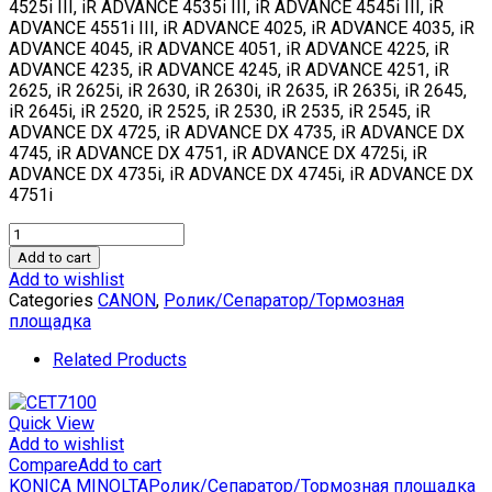
4525i III, iR ADVANCE 4535i III, iR ADVANCE 4545i III, iR
ADVANCE 4551i III, iR ADVANCE 4025, iR ADVANCE 4035, iR
ADVANCE 4045, iR ADVANCE 4051, iR ADVANCE 4225, iR
ADVANCE 4235, iR ADVANCE 4245, iR ADVANCE 4251, iR
2625, iR 2625i, iR 2630, iR 2630i, iR 2635, iR 2635i, iR 2645,
iR 2645i, iR 2520, iR 2525, iR 2530, iR 2535, iR 2545, iR
ADVANCE DX 4725, iR ADVANCE DX 4735, iR ADVANCE DX
4745, iR ADVANCE DX 4751, iR ADVANCE DX 4725i, iR
ADVANCE DX 4735i, iR ADVANCE DX 4745i, iR ADVANCE DX
4751i
Ролик
подхвата
Add to cart
(полиуретан)
Add to wishlist
FB6-
Categories
CANON
,
Ролик/Сепаратор/Тормозная
3405
площадка
для
CANON
Related Products
iR
ADVANCE
4025/4035/4045/4051/4225/4235/4245/4251
Quick View
(CET),
Add to wishlist
CET341068
Compare
Add to cart
quantity
KONICA MINOLTA
Ролик/Сепаратор/Тормозная площадка