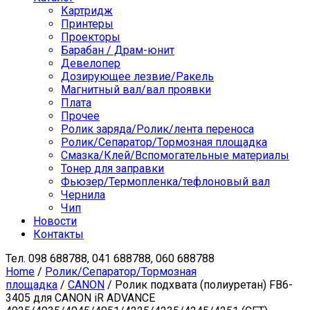
Картридж
Принтеры
Проекторы
Барабан / Драм-юнит
Девелопер
Дозирующее лезвие/Ракель
Магнитный вал/вал проявки
Плата
Прочее
Ролик заряда/Ролик/лента переноса
Ролик/Сепаратор/Тормозная площадка
Смазка/Клей/Вспомогательные материалы
Тонер для заправки
Фьюзер/Термопленка/тефлоновый вал
Чернила
Чип
Новости
Контакты
Тел.
098 688788, 041 688788, 060 688788
Home
/
Ролик/Сепаратор/Тормозная
площадка
/
CANON
/ Ролик подхвата (полиуретан) FB6-
3405 для CANON iR ADVANCE