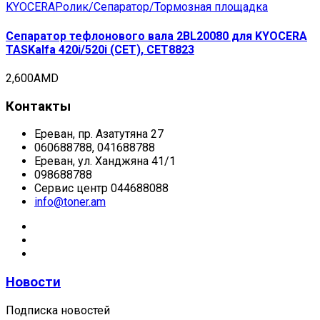
KYOCERA
Ролик/Сепаратор/Тормозная площадка
Сепаратор тефлонового вала 2BL20080 для KYOCERA
TASKalfa 420i/520i (CET), CET8823
2,600
AMD
Контакты
Ереван, пр. Азатутяна 27
060688788, 041688788
Ереван, ул. Ханджяна 41/1
098688788
Сервис центр 044688088
info@toner.am
Новости
Подписка новостей