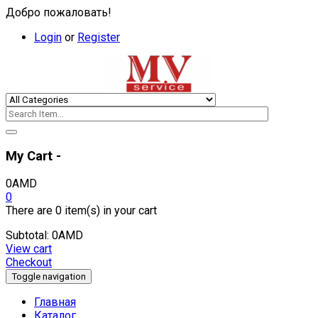
Добро пожаловать!
Login
or
Register
My Cart -
0
AMD
0
There are
0 item(s)
in your cart
Subtotal:
0
AMD
View cart
Checkout
Toggle navigation
Главная
Каталог