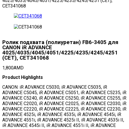
4025/4035/4045/4051/4225/4235/4245/4251 (CET),
CET341068
Ролик подхвата (полиуретан) FB6-3405 для
CANON iR ADVANCE
4025/4035/4045/4051/4225/4235/4245/4251
(CET), CET341068
1,800
AMD
Product Highlights
CANON: iR ADVANCE C5030, iR ADVANCE C5035, iR
ADVANCE C5045, iR ADVANCE C5051, iR ADVANCE C5235, iR
ADVANCE C5240, iR ADVANCE C5250, iR ADVANCE C5255, iR
ADVANCE C2020, iR ADVANCE C2025, iR ADVANCE C2030, iR
ADVANCE C2220, iR ADVANCE C2225, iR ADVANCE C2230, iR
ADVANCE 4525i, iR ADVANCE 4535i, iR ADVANCE 4545i, iR
ADVANCE 4551i, iR ADVANCE 4525i II, iR ADVANCE 4535i II,
iR ADVANCE 4545i II, iR ADVANCE 4551i II, iR ADVANCE