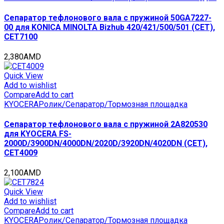
Сепаратор тефлонового вала с пружиной 50GA7227-
00 для KONICA MINOLTA Bizhub 420/421/500/501 (CET),
CET7100
2,380
AMD
Quick View
Add to wishlist
Compare
Add to cart
KYOCERA
Ролик/Сепаратор/Тормозная площадка
Сепаратор тефлонового вала с пружиной 2A820530
для KYOCERA FS-
2000D/3900DN/4000DN/2020D/3920DN/4020DN (CET),
CET4009
2,100
AMD
Quick View
Add to wishlist
Compare
Add to cart
KYOCERA
Ролик/Сепаратор/Тормозная площадка