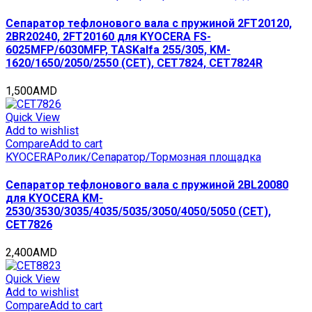
Сепаратор тефлонового вала с пружиной 2FT20120,
2BR20240, 2FT20160 для KYOCERA FS-
6025MFP/6030MFP, TASKalfa 255/305, KM-
1620/1650/2050/2550 (CET), CET7824, CET7824R
1,500
AMD
Quick View
Add to wishlist
Compare
Add to cart
KYOCERA
Ролик/Сепаратор/Тормозная площадка
Сепаратор тефлонового вала с пружиной 2BL20080
для KYOCERA KM-
2530/3530/3035/4035/5035/3050/4050/5050 (CET),
CET7826
2,400
AMD
Quick View
Add to wishlist
Compare
Add to cart