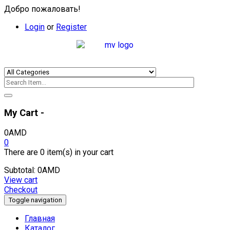
Добро пожаловать!
Login
or
Register
My Cart -
0
AMD
0
There are
0 item(s)
in your cart
Subtotal:
0
AMD
View cart
Checkout
Toggle navigation
Главная
Каталог