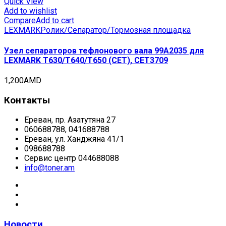
Quick View
Add to wishlist
Compare
Add to cart
LEXMARK
Ролик/Сепаратор/Тормозная площадка
Узел сепараторов тефлонового вала 99A2035 для
LEXMARK T630/T640/T650 (CET), CET3709
1,200
AMD
Контакты
Ереван, пр. Азатутяна 27
060688788, 041688788
Ереван, ул. Ханджяна 41/1
098688788
Сервис центр 044688088
info@toner.am
Новости