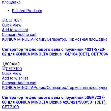
4500-
площадка
000
для
Related Products
CANON
iR
ADVANCE
Quick View
C7565i/7570i/7580i,
Add to wishlist
imagePRESS
Compare
Add to cart
C700/C800
KONICA MINOLTA
Ролик/Сепаратор/Тормозная площадка
(CET),
CET341079
Сепаратор тефлонового вала с пружиной 4021-5720-
quantity
02 для KONICA MINOLTA Bizhub 164/184 (CET), CET7094
1,800
AMD
Quick View
Add to wishlist
Compare
Add to cart
KONICA MINOLTA
Ролик/Сепаратор/Тормозная площадка
Сепаратор тефлонового вала с пружиной 50GA7227-
00 для KONICA MINOLTA Bizhub 420/421/500/501 (CET),
CET7100