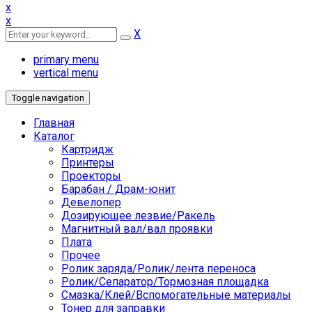
x
x
X
primary menu
vertical menu
Toggle navigation
Главная
Каталог
Картридж
Принтеры
Проекторы
Барабан / Драм-юнит
Девелопер
Дозирующее лезвие/Ракель
Магнитный вал/вал проявки
Плата
Прочее
Ролик заряда/Ролик/лента переноса
Ролик/Сепаратор/Тормозная площадка
Смазка/Клей/Вспомогательные материалы
Тонер для заправки