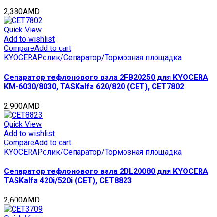
2,380
AMD
Quick View
Add to wishlist
Compare
Add to cart
KYOCERA
Ролик/Сепаратор/Тормозная площадка
Сепаратор тефлонового вала 2FB20250 для KYOCERA
KM-6030/8030, TASKalfa 620/820 (CET), CET7802
2,900
AMD
Quick View
Add to wishlist
Compare
Add to cart
KYOCERA
Ролик/Сепаратор/Тормозная площадка
Сепаратор тефлонового вала 2BL20080 для KYOCERA
TASKalfa 420i/520i (CET), CET8823
2,600
AMD