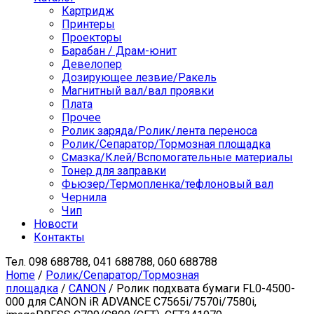
Картридж
Принтеры
Проекторы
Барабан / Драм-юнит
Девелопер
Дозирующее лезвие/Ракель
Магнитный вал/вал проявки
Плата
Прочее
Ролик заряда/Ролик/лента переноса
Ролик/Сепаратор/Тормозная площадка
Смазка/Клей/Вспомогательные материалы
Тонер для заправки
Фьюзер/Термопленка/тефлоновый вал
Чернила
Чип
Новости
Контакты
Тел.
098 688788, 041 688788, 060 688788
Home
/
Ролик/Сепаратор/Тормозная
площадка
/
CANON
/ Ролик подхвата бумаги FL0-4500-
000 для CANON iR ADVANCE C7565i/7570i/7580i,