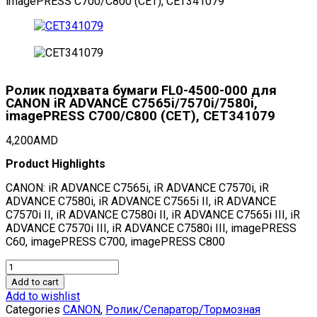
imagePRESS C700/C800 (CET), CET341079
Ролик подхвата бумаги FL0-4500-000 для
CANON iR ADVANCE C7565i/7570i/7580i,
imagePRESS C700/C800 (CET), CET341079
4,200
AMD
Product Highlights
CANON: iR ADVANCE C7565i, iR ADVANCE C7570i, iR
ADVANCE C7580i, iR ADVANCE C7565i II, iR ADVANCE
C7570i II, iR ADVANCE C7580i II, iR ADVANCE C7565i III, iR
ADVANCE C7570i III, iR ADVANCE C7580i III, imagePRESS
C60, imagePRESS C700, imagePRESS C800
Ролик
подхвата
Add to cart
бумаги
Add to wishlist
FL0-
Categories
CANON
,
Ролик/Сепаратор/Тормозная