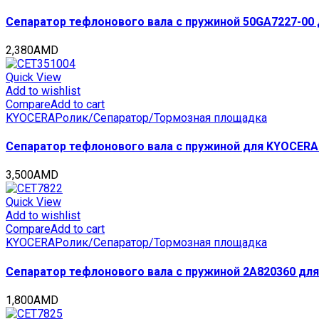
quantity
Сепаратор тефлонового вала с пружиной 50GA7227-00 д
2,380
AMD
Quick View
Add to wishlist
Compare
Add to cart
KYOCERA
Ролик/Сепаратор/Тормозная площадка
Сепаратор тефлонового вала с пружиной для KYOCERA 
3,500
AMD
Quick View
Add to wishlist
Compare
Add to cart
KYOCERA
Ролик/Сепаратор/Тормозная площадка
Сепаратор тефлонового вала с пружиной 2A820360 для
1,800
AMD