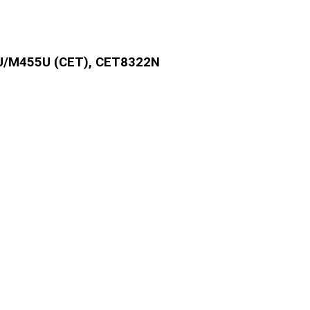
U/M455U (CET), CET8322N