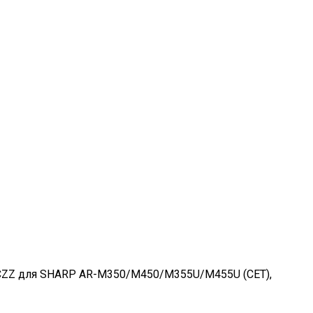
FCZZ для SHARP AR-M350/M450/M355U/M455U (CET),