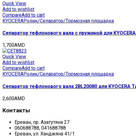
Quick View
Add to wishlist
Compare
Add to cart
KYOCERA
Ролик/Сепаратор/Тормозная площадка
Сепаратор тефлонового вала с пружиной для KYOCERA 
1,700
AMD
Quick View
Add to wishlist
Compare
Add to cart
KYOCERA
Ролик/Сепаратор/Тормозная площадка
Сепаратор тефлонового вала 2BL20080 для KYOCERA TAS
2,600
AMD
Контакты
Ереван, пр. Азатутяна 27
060688788, 041688788
Ереван, ул. Ханджяна 41/1