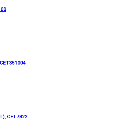
100
 CET351004
T), CET7822