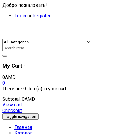
Добро пожаловать!
Login
or
Register
My Cart -
0
AMD
0
There are
0 item(s)
in your cart
Subtotal:
0
AMD
View cart
Checkout
Toggle navigation
Главная
Каталог