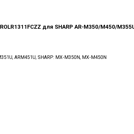
 NROLR1311FCZZ для SHARP AR-M350/M450/M355
M351U, ARM451U, SHARP: MX-M350N, MX-M450N