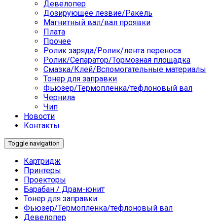
Девелопер
Дозирующее лезвие/Ракель
Магнитный вал/вал проявки
Плата
Прочее
Ролик заряда/Ролик/лента переноса
Ролик/Сепаратор/Тормозная площадка
Смазка/Клей/Вспомогательные материалы
Тонер для заправки
Фьюзер/Термопленка/тефлоновый вал
Чернила
Чип
Новости
Контакты
Toggle navigation
Картридж
Принтеры
Проекторы
Барабан / Драм-юнит
Тонер для заправки
Фьюзер/Термопленка/тефлоновый вал
Девелопер