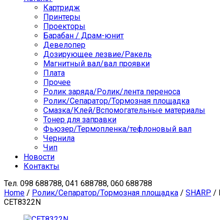
Картридж
Принтеры
Проекторы
Барабан / Драм-юнит
Девелопер
Дозирующее лезвие/Ракель
Магнитный вал/вал проявки
Плата
Прочее
Ролик заряда/Ролик/лента переноса
Ролик/Сепаратор/Тормозная площадка
Смазка/Клей/Вспомогательные материалы
Тонер для заправки
Фьюзер/Термопленка/тефлоновый вал
Чернила
Чип
Новости
Контакты
Тел.
098 688788, 041 688788, 060 688788
Home
/
Ролик/Сепаратор/Тормозная площадка
/
SHARP
/ 
CET8322N