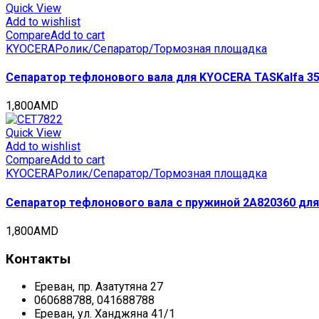
Quick View
Add to wishlist
Compare
Add to cart
KYOCERA
Ролик/Сепаратор/Тормозная площадка
Сепаратор тефлонового вала для KYOCERA TASKalfa 350
1,800
AMD
Quick View
Add to wishlist
Compare
Add to cart
KYOCERA
Ролик/Сепаратор/Тормозная площадка
Сепаратор тефлонового вала с пружиной 2A820360 для
1,800
AMD
Контакты
Ереван, пр. Азатутяна 27
060688788, 041688788
Ереван, ул. Ханджяна 41/1