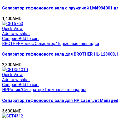
Сепаратор тефлонового вала с пружиной LM4994001 для
1,400
AMD
Quick View
Add to wishlist
Compare
Add to cart
BROTHER
Ролик/Сепаратор/Тормозная площадка
Сепаратор тефлонового вала для BROTHER HL-L2300D,
2,300
AMD
Quick View
Add to wishlist
Compare
Add to cart
HP
Ролик/Сепаратор/Тормозная площадка
Сепаратор тефлонового вала для HP LaserJet Managed
3,600
AMD