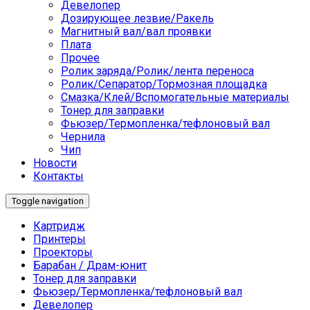
Девелопер
Дозирующее лезвие/Ракель
Магнитный вал/вал проявки
Плата
Прочее
Ролик заряда/Ролик/лента переноса
Ролик/Сепаратор/Тормозная площадка
Смазка/Клей/Вспомогательные материалы
Тонер для заправки
Фьюзер/Термопленка/тефлоновый вал
Чернила
Чип
Новости
Контакты
Toggle navigation
Картридж
Принтеры
Проекторы
Барабан / Драм-юнит
Тонер для заправки
Фьюзер/Термопленка/тефлоновый вал
Девелопер