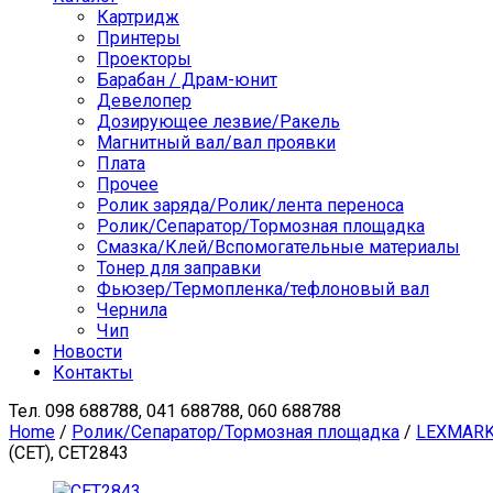
Картридж
Принтеры
Проекторы
Барабан / Драм-юнит
Девелопер
Дозирующее лезвие/Ракель
Магнитный вал/вал проявки
Плата
Прочее
Ролик заряда/Ролик/лента переноса
Ролик/Сепаратор/Тормозная площадка
Смазка/Клей/Вспомогательные материалы
Тонер для заправки
Фьюзер/Термопленка/тефлоновый вал
Чернила
Чип
Новости
Контакты
Тел.
098 688788, 041 688788, 060 688788
Home
/
Ролик/Сепаратор/Тормозная площадка
/
LEXMAR
(CET), CET2843