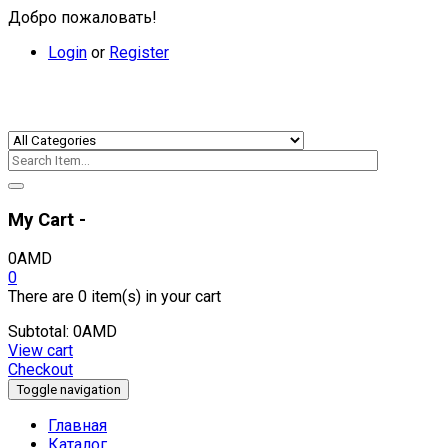
Добро пожаловать!
Login
or
Register
My Cart -
0
AMD
0
There are
0 item(s)
in your cart
Subtotal:
0
AMD
View cart
Checkout
Toggle navigation
Главная
Каталог