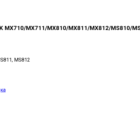
RK MX710/MX711/MX810/MX811/MX812/MS810/MS
MS811, MS812
дка
12