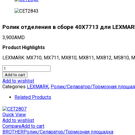
Ролик отделения в сборе 40X7713 для LEXMA
3,900
AMD
Product Highlights
LEXMARK: MX710, MX711, MX810, MX811, MX812, MS810, 
Ролик
отделения
Add to cart
в
Add to wishlist
сборе
Categories
LEXMARK
,
Ролик/Сепаратор/Тормозная площа
40X7713
для
Related Products
LEXMARK
MX710/MX711/MX810/MX811/MX812/MS810/MS811/MS8
(CET),
Quick View
CET2843
Add to wishlist
quantity
Compare
Add to cart
BROTHER
Ролик/Сепаратор/Тормозная площадка