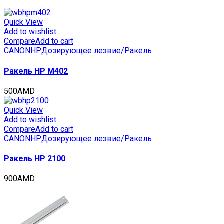
(CET),
CET6853
quantity
Quick View
Add to wishlist
Compare
Add to cart
CANON
HP
Дозирующее лезвие/Ракель
Ракель HP M402
500
AMD
Quick View
Add to wishlist
Compare
Add to cart
CANON
HP
Дозирующее лезвие/Ракель
Ракель HP 2100
900
AMD