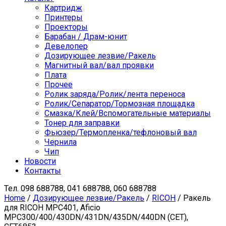
Картридж
Принтеры
Проекторы
Барабан / Драм-юнит
Девелопер
Дозирующее лезвие/Ракель
Магнитный вал/вал проявки
Плата
Прочее
Ролик заряда/Ролик/лента переноса
Ролик/Сепаратор/Тормозная площадка
Смазка/Клей/Вспомогательные материалы
Тонер для заправки
Фьюзер/Термопленка/тефлоновый вал
Чернила
Чип
Новости
Контакты
Тел.
098 688788, 041 688788, 060 688788
Home
/
Дозирующее лезвие/Ракель
/
RICOH
/ Ракель
для RICOH MPC401, Aficio
MPC300/400/430DN/431DN/435DN/440DN (CET),