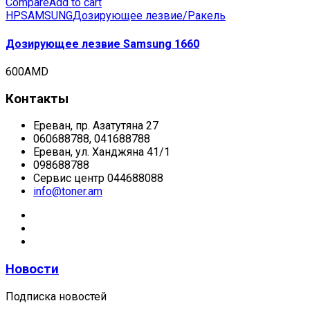
Compare
Add to cart
HP
SAMSUNG
Дозирующее лезвие/Ракель
Дозирующее лезвие Samsung 1660
600
AMD
Контакты
Ереван, пр. Азатутяна 27
060688788, 041688788
Ереван, ул. Ханджяна 41/1
098688788
Сервис центр 044688088
info@toner.am
Новости
Подписка новостей