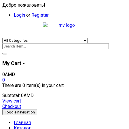
Добро пожаловать!
Login
or
Register
My Cart -
0
AMD
0
There are
0 item(s)
in your cart
Subtotal:
0
AMD
View cart
Checkout
Toggle navigation
Главная
Каталог