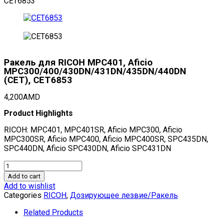
CET6853
Ракель для RICOH MPC401, Aficio
MPC300/400/430DN/431DN/435DN/440DN
(CET), CET6853
4,200
AMD
Product Highlights
RICOH: MPC401, MPC401SR, Aficio MPC300, Aficio
MPC300SR, Aficio MPC400, Aficio MPC400SR, SPC435DN,
SPC440DN, Aficio SPC430DN, Aficio SPC431DN
Ракель
для
Add to cart
RICOH
Add to wishlist
MPC401,
Categories
RICOH
,
Дозирующее лезвие/Ракель
Aficio
MPC300/400/430DN/431DN/435DN/440DN
Related Products