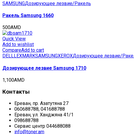
SAMSUNG
Дозирующее лезвие/Ракель
Ракель Samsung 1660
500
AMD
Quick View
Add to wishlist
Compare
Add to cart
DELL
LEXMARK
SAMSUNG
XEROX
Дозирующее лезвие/Раке
Дозирующее лезвие Samsung 1710
1,100
AMD
Контакты
Ереван, пр. Азатутяна 27
060688788, 041688788
Ереван, ул. Ханджяна 41/1
098688788
Сервис центр 044688088
info@toner.am