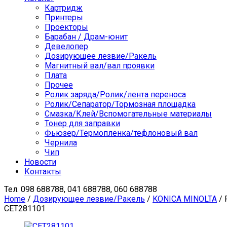
Картридж
Принтеры
Проекторы
Барабан / Драм-юнит
Девелопер
Дозирующее лезвие/Ракель
Магнитный вал/вал проявки
Плата
Прочее
Ролик заряда/Ролик/лента переноса
Ролик/Сепаратор/Тормозная площадка
Смазка/Клей/Вспомогательные материалы
Тонер для заправки
Фьюзер/Термопленка/тефлоновый вал
Чернила
Чип
Новости
Контакты
Тел.
098 688788, 041 688788, 060 688788
Home
/
Дозирующее лезвие/Ракель
/
KONICA MINOLTA
/ 
CET281101