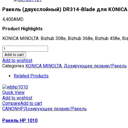
Ракель (двухслойный) DR314-Blade для KONICA 
4,400
AMD
Product Highlights
KONICA MINOLTA: Bizhub 308e, Bizhub 368e, Bizhub 458e, Bi
Ракель
(двухслойный)
Add to cart
DR314-
Add to wishlist
Blade
Categories
KONICA MINOLTA
,
Дозирующее лезвие/Ракель
для
KONICA
Related Products
MINOLTA
Bizhub
308e/368e/458e/558e/658e
Quick View
(CET),
Add to wishlist
300000
Compare
Add to cart
стр.,
CANON
HP
Дозирующее лезвие/Ракель
CET281101
quantity
Ракель HP 1010