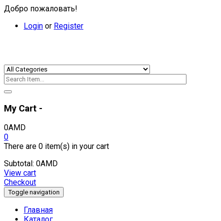
Добро пожаловать!
Login
or
Register
My Cart -
0
AMD
0
There are
0 item(s)
in your cart
Subtotal:
0
AMD
View cart
Checkout
Toggle navigation
Главная
Каталог