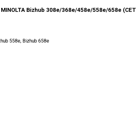
MINOLTA Bizhub 308e/368e/458e/558e/658e (CET)
zhub 558e, Bizhub 658e