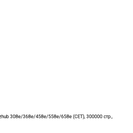
ub 308e/368e/458e/558e/658e (CET), 300000 стр.,