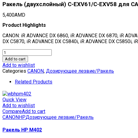
Ракель (двухслойный) C-EXV61/C-EXV58 для CA
5,400
AMD
Product Highlights
CANON: iR ADVANCE DX 6860, iR ADVANCE DX 6870, iR ADVA
DX C5870, iR ADVANCE DX C5840i, iR ADVANCE DX C5850i, i
Ракель
(двухслойный)
Add to cart
C-
Add to wishlist
EXV61/C-
Categories
CANON
,
Дозирующее лезвие/Ракель
EXV58
для
Related Products
CANON
iR
ADVANCE
Quick View
DX
Add to wishlist
C5840i/5850i
Compare
Add to cart
(CET),
CANON
HP
Дозирующее лезвие/Ракель
CET281071
quantity
Ракель HP M402