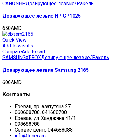
CANON
HP
Дозирующее лезвие/Ракель
Дозирующее лезвие HP CP1025
650
AMD
Quick View
Add to wishlist
Compare
Add to cart
SAMSUNG
XEROX
Дозирующее лезвие/Ракель
Дозирующее лезвие Samsung 2165
600
AMD
Контакты
Ереван, пр. Азатутяна 27
060688788, 041688788
Ереван, ул. Ханджяна 41/1
098688788
Сервис центр 044688088
info@toner.am