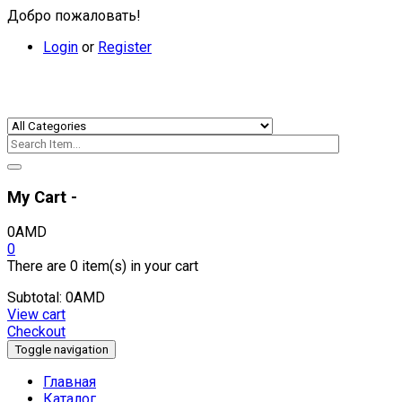
Добро пожаловать!
Login
or
Register
My Cart -
0
AMD
0
There are
0 item(s)
in your cart
Subtotal:
0
AMD
View cart
Checkout
Toggle navigation
Главная
Каталог