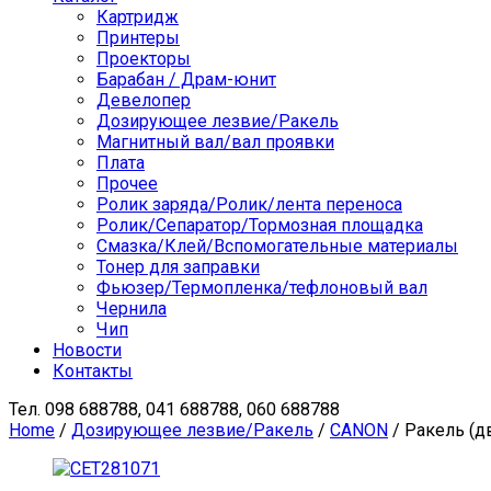
Картридж
Принтеры
Проекторы
Барабан / Драм-юнит
Девелопер
Дозирующее лезвие/Ракель
Магнитный вал/вал проявки
Плата
Прочее
Ролик заряда/Ролик/лента переноса
Ролик/Сепаратор/Тормозная площадка
Смазка/Клей/Вспомогательные материалы
Тонер для заправки
Фьюзер/Термопленка/тефлоновый вал
Чернила
Чип
Новости
Контакты
Тел.
098 688788, 041 688788, 060 688788
Home
/
Дозирующее лезвие/Ракель
/
CANON
/ Ракель (д