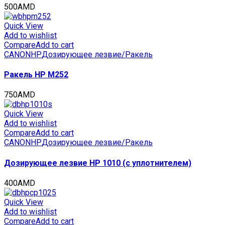
500
AMD
Quick View
Add to wishlist
Compare
Add to cart
CANON
HP
Дозирующее лезвие/Ракель
Ракель HP M252
750
AMD
Quick View
Add to wishlist
Compare
Add to cart
CANON
HP
Дозирующее лезвие/Ракель
Дозирующее лезвие HP 1010 (с уплотнителем)
400
AMD
Quick View
Add to wishlist
Compare
Add to cart