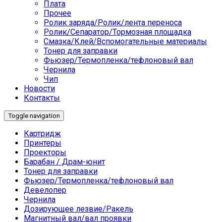
Плата
Прочее
Ролик заряда/Ролик/лента переноса
Ролик/Сепаратор/Тормозная площадка
Смазка/Клей/Вспомогательные материалы
Тонер для заправки
Фьюзер/Термопленка/тефлоновый вал
Чернила
Чип
Новости
Контакты
Toggle navigation
Картридж
Принтеры
Проекторы
Барабан / Драм-юнит
Тонер для заправки
Фьюзер/Термопленка/тефлоновый вал
Девелопер
Чернила
Дозирующее лезвие/Ракель
Магнитный вал/вал проявки