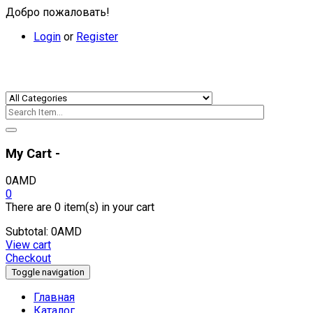
Добро пожаловать!
Login
or
Register
My Cart -
0
AMD
0
There are
0 item(s)
in your cart
Subtotal:
0
AMD
View cart
Checkout
Toggle navigation
Главная
Каталог