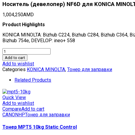
Носитель (девелопер) NF6D для KONICA MINOLTA
1,004,250
AMD
Product Highlights
KONICA MINOLTA: Bizhub C224, Bizhub C284, Bizhub C364, Biz
Bizhub 754e, DEVELOP: ineo+ 558
Носитель
(девелопер)
Add to cart
NF6D
Add to wishlist
для
Categories
KONICA MINOLTA
,
Тонер для заправки
KONICA
MINOLTA
Related Products
Bizhub
224e/C224/284/364
(Japan),
Quick View
25кг/
Add to wishlist
мешок,
Compare
Add to cart
(унив.),
CANON
HP
Тонер для заправки
CET8521D
quantity
Тонер MPT5 10kg Static Control