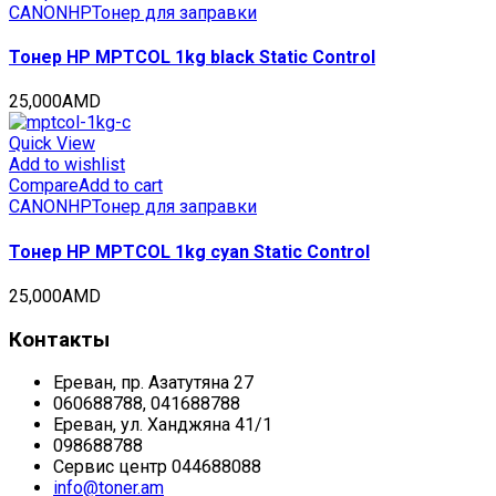
CANON
HP
Тонер для заправки
Тонер HP MPTCOL 1kg black Static Control
25,000
AMD
Quick View
Add to wishlist
Compare
Add to cart
CANON
HP
Тонер для заправки
Тонер HP MPTCOL 1kg cyan Static Control
25,000
AMD
Контакты
Ереван, пр. Азатутяна 27
060688788, 041688788
Ереван, ул. Ханджяна 41/1
098688788
Сервис центр 044688088
info@toner.am