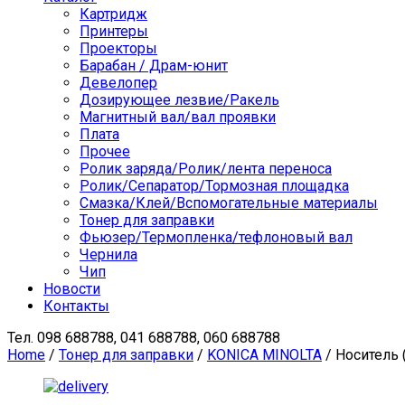
Картридж
Принтеры
Проекторы
Барабан / Драм-юнит
Девелопер
Дозирующее лезвие/Ракель
Магнитный вал/вал проявки
Плата
Прочее
Ролик заряда/Ролик/лента переноса
Ролик/Сепаратор/Тормозная площадка
Смазка/Клей/Вспомогательные материалы
Тонер для заправки
Фьюзер/Термопленка/тефлоновый вал
Чернила
Чип
Новости
Контакты
Тел.
098 688788, 041 688788, 060 688788
Home
/
Тонер для заправки
/
KONICA MINOLTA
/ Носитель 