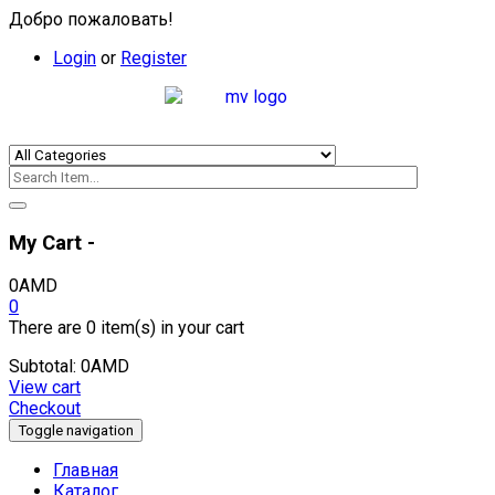
Добро пожаловать!
Login
or
Register
My Cart -
0
AMD
0
There are
0 item(s)
in your cart
Subtotal:
0
AMD
View cart
Checkout
Toggle navigation
Главная
Каталог