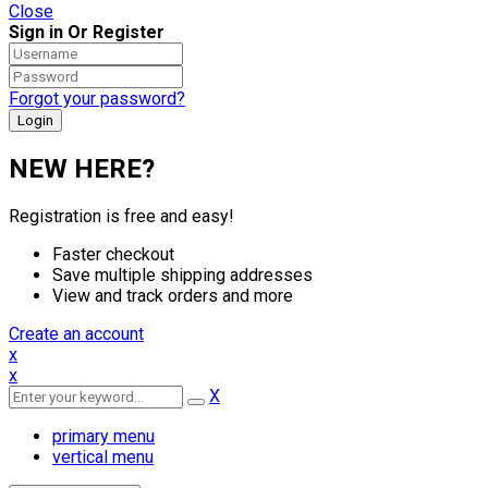
Close
Sign in Or Register
Forgot your password?
NEW HERE?
Registration is free and easy!
Faster checkout
Save multiple shipping addresses
View and track orders and more
Create an account
x
x
X
primary menu
vertical menu