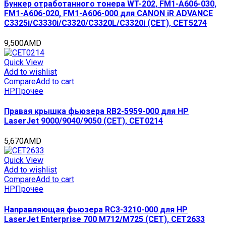
Бункер отработанного тонера WT-202, FM1-A606-030,
FM1-A606-020, FM1-A606-000 для CANON iR ADVANCE
C3325i/C3330i/C3320/C3320L/C3320i (CET), CET5274
9,500
AMD
Quick View
Add to wishlist
Compare
Add to cart
HP
Прочее
Правая крышка фьюзера RB2-5959-000 для HP
LaserJet 9000/9040/9050 (CET), CET0214
5,670
AMD
Quick View
Add to wishlist
Compare
Add to cart
HP
Прочее
Направляющая фьюзера RC3-3210-000 для HP
LaserJet Enterprise 700 M712/M725 (CET), CET2633