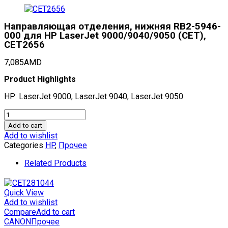
Направляющая отделения, нижняя RB2-5946-
000 для HP LaserJet 9000/9040/9050 (CET),
CET2656
7,085
AMD
Product Highlights
HP: LaserJet 9000, LaserJet 9040, LaserJet 9050
Направляющая
отделения,
Add to cart
нижняя
Add to wishlist
RB2-
Categories
HP
,
Прочее
5946-
000
Related Products
для
HP
LaserJet
Quick View
9000/9040/9050
Add to wishlist
(CET),
Compare
Add to cart
CET2656
CANON
Прочее