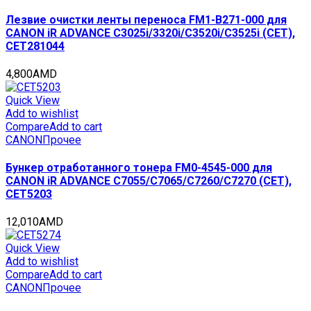
quantity
Лезвие очистки ленты переноса FM1-B271-000 для
CANON iR ADVANCE C3025i/3320i/C3520i/C3525i (CET),
CET281044
4,800
AMD
Quick View
Add to wishlist
Compare
Add to cart
CANON
Прочее
Бункер отработанного тонера FM0-4545-000 для
CANON iR ADVANCE C7055/C7065/C7260/C7270 (CET),
CET5203
12,010
AMD
Quick View
Add to wishlist
Compare
Add to cart
CANON
Прочее