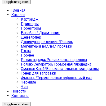
Toggle navigation
Главная
Каталог
Картридж
Принтеры
Проекторы
Барабан / Драм-юнит
Девелопер
Дозирующее лезвие/Ракель
Магнитный вал/вал проявки
Плата
Прочее
Ролик заряда/Ролик/лента переноса
Ролик/Сепаратор/Тормозная площадка
Смазка/Клей/Вспомогательные материалы
Тонер для заправки
Фьюзер/Термопленка/тефлоновый вал
Чернила
Чип
Новости
Контакты
Toggle navigation