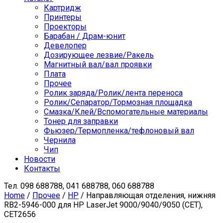
Картридж
Принтеры
Проекторы
Барабан / Драм-юнит
Девелопер
Дозирующее лезвие/Ракель
Магнитный вал/вал проявки
Плата
Прочее
Ролик заряда/Ролик/лента переноса
Ролик/Сепаратор/Тормозная площадка
Смазка/Клей/Вспомогательные материалы
Тонер для заправки
Фьюзер/Термопленка/тефлоновый вал
Чернила
Чип
Новости
Контакты
Тел.
098 688788, 041 688788, 060 688788
Home
/
Прочее
/
HP
/ Направляющая отделения, нижняя
RB2-5946-000 для HP LaserJet 9000/9040/9050 (CET),
CET2656