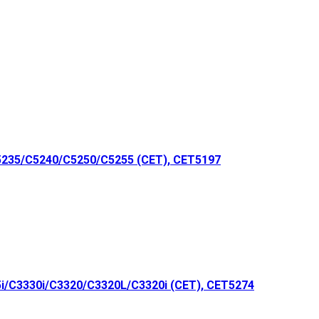
235/C5240/C5250/C5255 (CET), CET5197
/C3330i/C3320/C3320L/C3320i (CET), CET5274