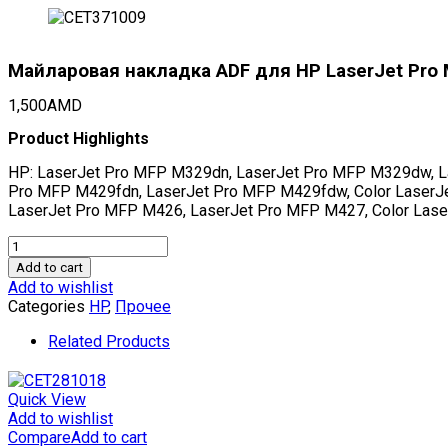
Майларовая накладка ADF для HP LaserJet Pro
1,500
AMD
Product Highlights
HP: LaserJet Pro MFP M329dn, LaserJet Pro MFP M329dw, L
Pro MFP M429fdn, LaserJet Pro MFP M429fdw, Color LaserJ
LaserJet Pro MFP M426, LaserJet Pro MFP M427, Color Lase
Майларовая
накладка
Add to cart
ADF
Add to wishlist
для
Categories
HP
,
Прочее
HP
LaserJet
Related Products
Pro
MFP
M426/427/477fdn
Quick View
(CET),
Add to wishlist
CET371009
Compare
Add to cart