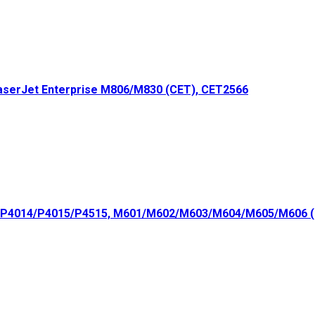
serJet Enterprise M806/M830 (CET), CET2566
 P4014/P4015/P4515, M601/M602/M603/M604/M605/M606 (