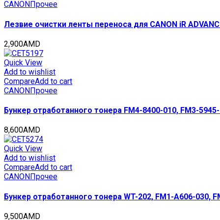
quantity
CANON
Прочее
Лезвие очистки ленты переноса для CANON iR ADVANCE
2,900
AMD
Quick View
Add to wishlist
Compare
Add to cart
CANON
Прочее
Бункер отработанного тонера FM4-8400-010, FM3-5945
8,600
AMD
Quick View
Add to wishlist
Compare
Add to cart
CANON
Прочее
Бункер отработанного тонера WT-202, FM1-A606-030, F
9,500
AMD