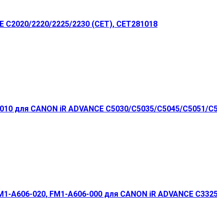
 C2020/2220/2225/2230 (CET), CET281018
-010 для CANON iR ADVANCE C5030/C5035/C5045/C5051/C5
M1-A606-020, FM1-A606-000 для CANON iR ADVANCE C3325i