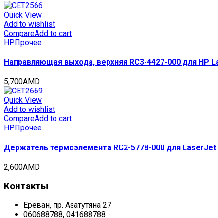
Quick View
Add to wishlist
Compare
Add to cart
HP
Прочее
Направляющая выхода, верхняя RC3-4427-000 для HP La
5,700
AMD
Quick View
Add to wishlist
Compare
Add to cart
HP
Прочее
Держатель термоэлемента RC2-5778-000 для LaserJet
2,600
AMD
Контакты
Ереван, пр. Азатутяна 27
060688788, 041688788