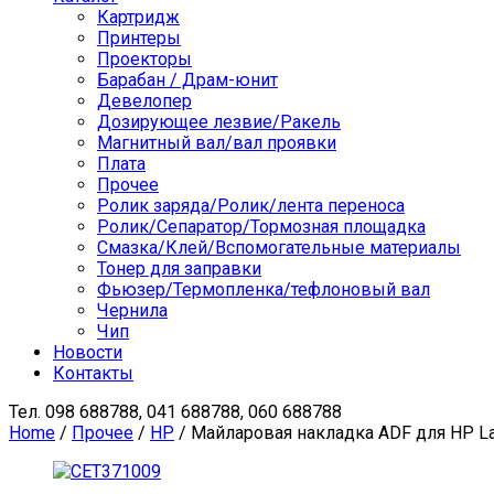
Картридж
Принтеры
Проекторы
Барабан / Драм-юнит
Девелопер
Дозирующее лезвие/Ракель
Магнитный вал/вал проявки
Плата
Прочее
Ролик заряда/Ролик/лента переноса
Ролик/Сепаратор/Тормозная площадка
Смазка/Клей/Вспомогательные материалы
Тонер для заправки
Фьюзер/Термопленка/тефлоновый вал
Чернила
Чип
Новости
Контакты
Тел.
098 688788, 041 688788, 060 688788
Home
/
Прочее
/
HP
/ Майларовая накладка ADF для HP La