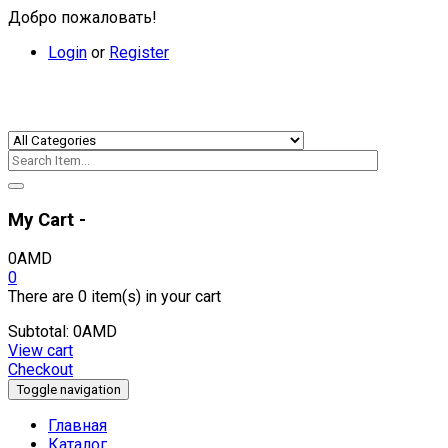
Добро пожаловать!
Login
or
Register
My Cart -
0
AMD
0
There are
0 item(s)
in your cart
Subtotal:
0
AMD
View cart
Checkout
Toggle navigation
Главная
Каталог