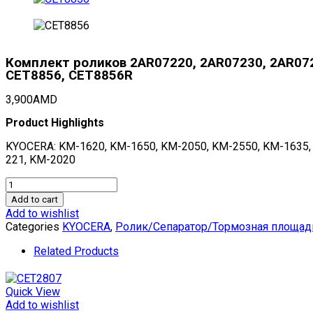
Комплект роликов 2AR07220, 2AR07230, 2AR07
CET8856, CET8856R
3,900
AMD
Product Highlights
KYOCERA: KM-1620, KM-1650, KM-2050, KM-2550, KM-1635, K
221, KM-2020
Комплект
роликов
Add to cart
2AR07220,
Add to wishlist
2AR07230,
Categories
KYOCERA
,
Ролик/Сепаратор/Тормозная площад
2AR07240
для
Related Products
KYOCERA
KM-
1620/1650/2050/2550/635/2035/2530/3530/4030/3035/40
Quick View
(CET),
Add to wishlist