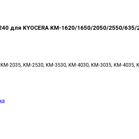
240 для KYOCERA KM-1620/1650/2050/2550/635/2
M-2035, KM-2530, KM-3530, KM-4030, KM-3035, KM-4035, KM-5
ка
35/5035