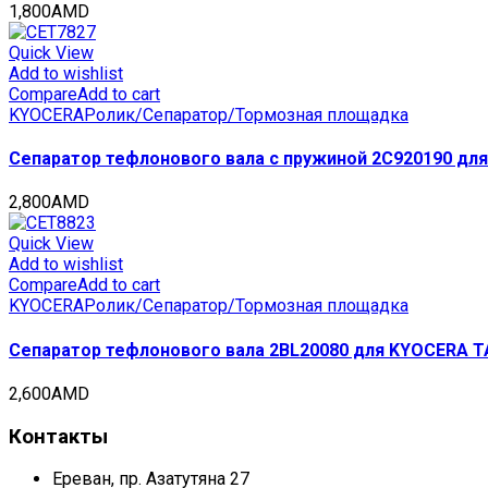
1,800
AMD
Quick View
Add to wishlist
Compare
Add to cart
KYOCERA
Ролик/Сепаратор/Тормозная площадка
Сепаратор тефлонового вала с пружиной 2C920190 для
2,800
AMD
Quick View
Add to wishlist
Compare
Add to cart
KYOCERA
Ролик/Сепаратор/Тормозная площадка
Сепаратор тефлонового вала 2BL20080 для KYOCERA TAS
2,600
AMD
Контакты
Ереван, пр. Азатутяна 27