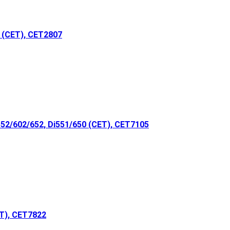
 (CET), CET2807
2/602/652, Di551/650 (CET), CET7105
T), CET7822