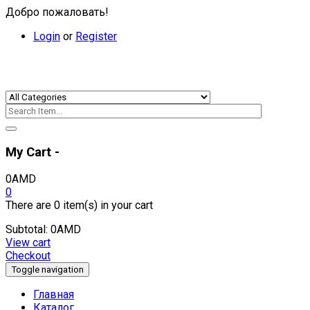
Добро пожаловать!
Login
or
Register
My Cart -
0
AMD
0
There are
0 item(s)
in your cart
Subtotal:
0
AMD
View cart
Checkout
Toggle navigation
Главная
Каталог