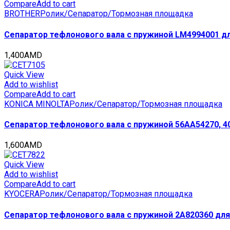
CET8856,
Compare
Add to cart
CET8856R
BROTHER
Ролик/Сепаратор/Тормозная площадка
quantity
Сепаратор тефлонового вала с пружиной LM4994001 для
1,400
AMD
Quick View
Add to wishlist
Compare
Add to cart
KONICA MINOLTA
Ролик/Сепаратор/Тормозная площадка
Сепаратор тефлонового вала с пружиной 56AA54270, 402
1,600
AMD
Quick View
Add to wishlist
Compare
Add to cart
KYOCERA
Ролик/Сепаратор/Тормозная площадка
Сепаратор тефлонового вала с пружиной 2A820360 для