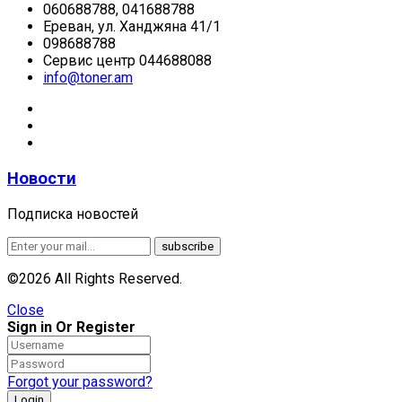
060688788, 041688788
Ереван, ул. Ханджяна 41/1
098688788
Сервис центр 044688088
info@toner.am
Новости
Подписка новостей
©2026 All Rights Reserved.
Close
Sign in Or Register
Forgot your password?