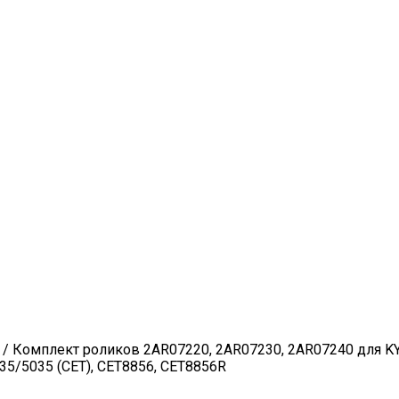
/ Комплект роликов 2AR07220, 2AR07230, 2AR07240 для 
5/5035 (CET), CET8856, CET8856R