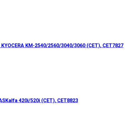
 KYOCERA KM-2540/2560/3040/3060 (CET), CET7827
Kalfa 420i/520i (CET), CET8823