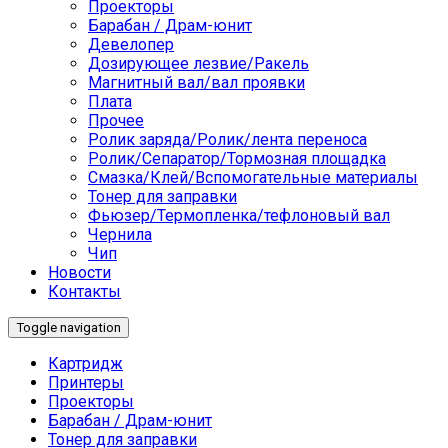
Проекторы
Барабан / Драм-юнит
Девелопер
Дозирующее лезвие/Ракель
Магнитный вал/вал проявки
Плата
Прочее
Ролик заряда/Ролик/лента переноса
Ролик/Сепаратор/Тормозная площадка
Смазка/Клей/Вспомогательные материалы
Тонер для заправки
Фьюзер/Термопленка/тефлоновый вал
Чернила
Чип
Новости
Контакты
Toggle navigation
Картридж
Принтеры
Проекторы
Барабан / Драм-юнит
Тонер для заправки