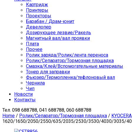
Картридж
Принтеры
Проекторы
Барабан / Драм-юнит
Девелопер
Дозирующее лезвие/Ракель
Магнитный вал/вал проявки
Плата
Прочее
Ролик заряда/Ролик/лента переноса
Ролик/Сепаратор/Тормозная площадка
Смазка/Клей/Вспомогательные материалы
Тонер для заправки
Фьюзер/Термопленка/тефлоновый вал
Чернила
Чип
Новости
Контакты
Тел.
098 688788, 041 688788, 060 688788
Home
/
Ролик/Сепаратор/Тормозная площадка
/
KYOCERA
1620/1650/2050/2550/635/2035/2530/3530/4030/3035/403