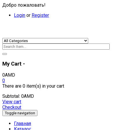
Добро пожаловать!
Login
or
Register
My Cart -
0
AMD
0
There are
0 item(s)
in your cart
Subtotal:
0
AMD
View cart
Checkout
Toggle navigation
Главная
Каталог