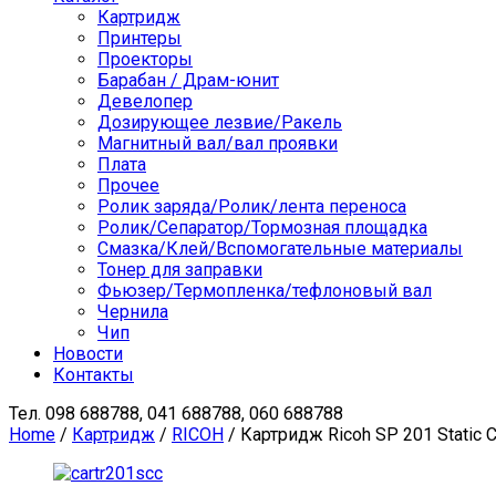
Картридж
Принтеры
Проекторы
Барабан / Драм-юнит
Девелопер
Дозирующее лезвие/Ракель
Магнитный вал/вал проявки
Плата
Прочее
Ролик заряда/Ролик/лента переноса
Ролик/Сепаратор/Тормозная площадка
Смазка/Клей/Вспомогательные материалы
Тонер для заправки
Фьюзер/Термопленка/тефлоновый вал
Чернила
Чип
Новости
Контакты
Тел.
098 688788, 041 688788, 060 688788
Home
/
Картридж
/
RICOH
/ Картридж Ricoh SP 201 Static C