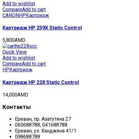
Add to wishlist
Compare
Add to cart
CANON
HP
Картридж
Картридж HP 259X Static Control
5,800
AMD
Quick View
Add to wishlist
Compare
Add to cart
HP
Картридж
Картридж HP 228 Static Control
14,000
AMD
Контакты
Ереван, пр. Азатутяна 27
060688788, 041688788
Ереван, ул. Ханджяна 41/1
098688788