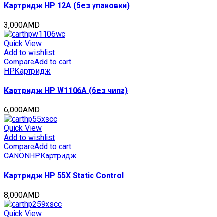
Картридж HP 12A (без упаковки)
3,000
AMD
Quick View
Add to wishlist
Compare
Add to cart
HP
Картридж
Картридж HP W1106A (без чипа)
6,000
AMD
Quick View
Add to wishlist
Compare
Add to cart
CANON
HP
Картридж
Картридж HP 55X Static Control
8,000
AMD
Quick View