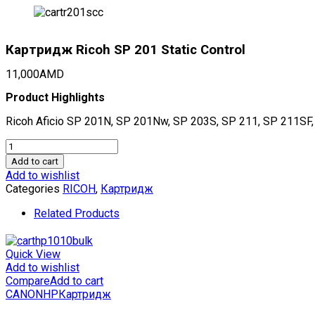
Картридж Ricoh SP 201 Static Control
11,000
AMD
Product Highlights
Ricoh Aficio SP 201N, SP 201Nw, SP 203S, SP 211, SP 211
Картридж
Ricoh
Add to cart
SP
Add to wishlist
201
Categories
RICOH
,
Картридж
Static
Control
Related Products
quantity
Quick View
Add to wishlist
Compare
Add to cart
CANON
HP
Картридж