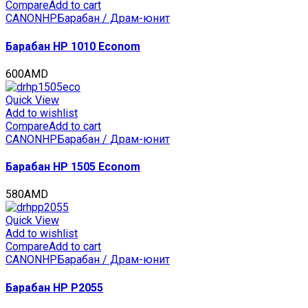
CET6546
Compare
Add to cart
quantity
CANON
HP
Барабан / Драм-юнит
Барабан HP 1010 Econom
600
AMD
Quick View
Add to wishlist
Compare
Add to cart
CANON
HP
Барабан / Драм-юнит
Барабан HP 1505 Econom
580
AMD
Quick View
Add to wishlist
Compare
Add to cart
CANON
HP
Барабан / Драм-юнит
Барабан HP P2055