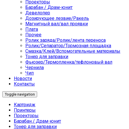
Проекторы
Барабан / Драм-юнит
Девелопер
Дозирующее лезвие/Ракель
Магнитный вал/вал проявки
Плата
Прочее
Ролик заряда/Ролик/лента переноса
Ролик/Сепаратор/Тормозная площадка
Смазка/Клей/Вспомогательные материалы
Тонер для заправки
Фьюзер/Термопленка/тефлоновый вал
Чернила
Чип
Новости
Контакты
Toggle navigation
Картридж
Принтеры
Проекторы
Барабан / Драм-юнит
Тонер для заправки