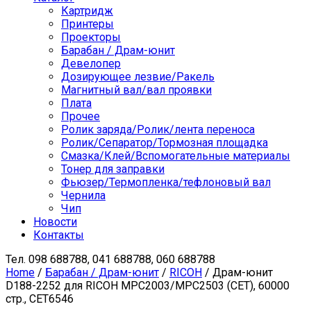
Картридж
Принтеры
Проекторы
Барабан / Драм-юнит
Девелопер
Дозирующее лезвие/Ракель
Магнитный вал/вал проявки
Плата
Прочее
Ролик заряда/Ролик/лента переноса
Ролик/Сепаратор/Тормозная площадка
Смазка/Клей/Вспомогательные материалы
Тонер для заправки
Фьюзер/Термопленка/тефлоновый вал
Чернила
Чип
Новости
Контакты
Тел.
098 688788, 041 688788, 060 688788
Home
/
Барабан / Драм-юнит
/
RICOH
/ Драм-юнит
D188-2252 для RICOH MPC2003/MPC2503 (CET), 60000
стр., CET6546