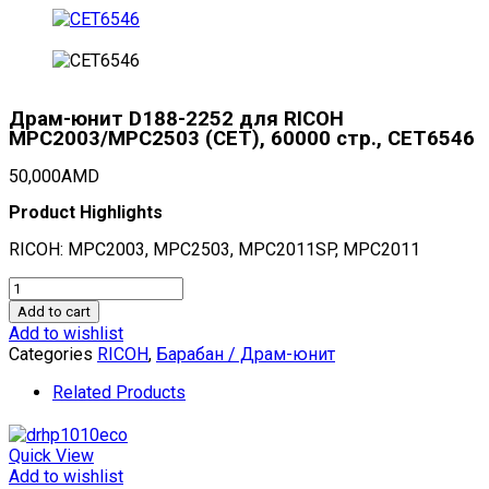
Драм-юнит D188-2252 для RICOH
MPC2003/MPC2503 (CET), 60000 стр., CET6546
50,000
AMD
Product Highlights
RICOH: MPC2003, MPC2503, MPC2011SP, MPC2011
Драм-
юнит
Add to cart
D188-
Add to wishlist
2252
Categories
RICOH
,
Барабан / Драм-юнит
для
RICOH
Related Products
MPC2003/MPC2503
(CET),
60000
Quick View
стр.,
Add to wishlist