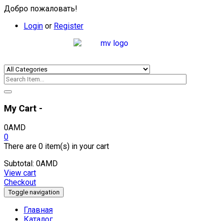
Добро пожаловать!
Login
or
Register
My Cart -
0
AMD
0
There are
0 item(s)
in your cart
Subtotal:
0
AMD
View cart
Checkout
Toggle navigation
Главная
Каталог