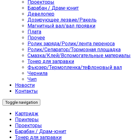
Проекторы
Барабан / Драм-юнит
Девелопер
Дозирующее лезвие/Ракель
Магнитный вал/вал проявки
Плата
Прочее
Ролик заряда/Ролик/лента переноса
Ролик/Сепаратор/Тормозная площадка
Смазка/Клей/Вспомогательные материалы
Тонер для заправки
Фьюзер/Термопленка/тефлоновый вал
Чернила
Чип
Новости
Контакты
Toggle navigation
Картридж
Принтеры
Проекторы
Барабан / Драм-юнит
Тонер для заправки