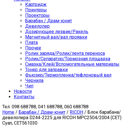
Картридж
Принтеры
Проекторы
Барабан / Драм-юнит
Девелопер
Дозирующее лезвие/Ракель
Магнитный вал/вал проявки
Плата
Прочее
Ролик заряда/Ролик/лента переноса
Ролик/Сепаратор/Тормозная площадка
Смазка/Клей/Вспомогательные материалы
Тонер для заправки
Фьюзер/Термопленка/тефлоновый вал
Чернила
Чип
Новости
Контакты
Тел.
098 688788, 041 688788, 060 688788
Home
/
Барабан / Драм-юнит
/
RICOH
/ Блок барабана/
девелопера D244-2225 для RICOH MPC2504/2004 (CET)
Cyan, CET561030