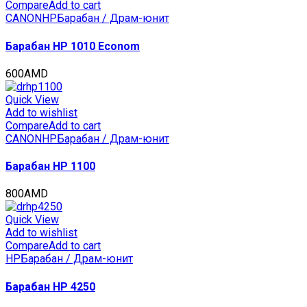
CET561030
Compare
Add to cart
quantity
CANON
HP
Барабан / Драм-юнит
Барабан HP 1010 Econom
600
AMD
Quick View
Add to wishlist
Compare
Add to cart
CANON
HP
Барабан / Драм-юнит
Барабан HP 1100
800
AMD
Quick View
Add to wishlist
Compare
Add to cart
HP
Барабан / Драм-юнит
Барабан HP 4250