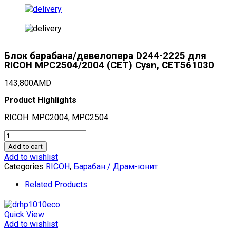
Блок барабана/девелопера D244-2225 для
RICOH MPC2504/2004 (CET) Cyan, CET561030
143,800
AMD
Product Highlights
RICOH: MPC2004, MPC2504
Блок
барабана/
Add to cart
девелопера
Add to wishlist
D244-
Categories
RICOH
,
Барабан / Драм-юнит
2225
для
Related Products
RICOH
MPC2504/2004
(CET)
Quick View
Cyan,
Add to wishlist