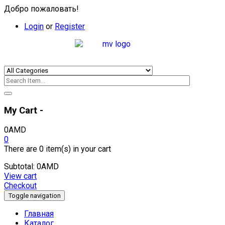
Добро пожаловать!
Login
or
Register
My Cart -
0
AMD
0
There are
0 item(s)
in your cart
Subtotal:
0
AMD
View cart
Checkout
Toggle navigation
Главная
Каталог