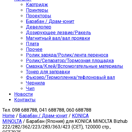
Картридж
Принтеры
Проекторы
Барабан / Драм-юнит
Девелопер
Дозирующее лезвие/Ракель
Магнитный вал/вал проявки
Плата
Прочее
Ролик заряда/Ролик/лента переноса
Ролик/Сепаратор/Тормозная площадка
Смазка/Клей/Вспомогательные материалы
Тонер для заправки
Фьюзер/Термопленка/тефлоновый вал
Чернила
Чип
Новости
Контакты
Тел.
098 688788, 041 688788, 060 688788
Home
/
Барабан / Драм-юнит
/
KONICA
MINOLTA
/ Барабан (Япония) для KONICA MINOLTA Bizhub
222/282/362/223/283/363/423 (CET), 120000 стр.,