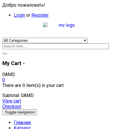
Добро пожаловать!
Login
or
Register
My Cart -
0
AMD
0
There are
0 item(s)
in your cart
Subtotal:
0
AMD
View cart
Checkout
Toggle navigation
Главная
Каталог