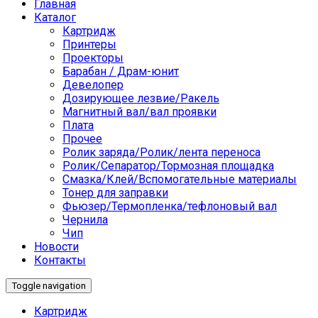
Главная
Каталог
Картридж
Принтеры
Проекторы
Барабан / Драм-юнит
Девелопер
Дозирующее лезвие/Ракель
Магнитный вал/вал проявки
Плата
Прочее
Ролик заряда/Ролик/лента переноса
Ролик/Сепаратор/Тормозная площадка
Смазка/Клей/Вспомогательные материалы
Тонер для заправки
Фьюзер/Термопленка/тефлоновый вал
Чернила
Чип
Новости
Контакты
Toggle navigation
Картридж