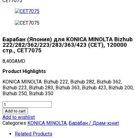
CET7075
Барабан (Япония) для KONICA MINOLTA Bizhub
222/282/362/223/283/363/423 (CET), 120000
стр., CET7075
8,400
AMD
Product Highlights
KONICA MINOLTA: Bizhub 222, Bizhub 282, Bizhub 362,
Bizhub 223, Bizhub 283, Bizhub 363, Bizhub 423, Bizhub 200,
Bizhub 250, Bizhub 350
Барабан
(Япония)
Add to cart
для
Add to wishlist
KONICA
Categories
KONICA MINOLTA
,
Барабан / Драм-юнит
MINOLTA
Bizhub
Related Products