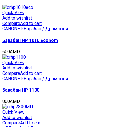
222/282/362/223/283/363/423
(CET),
120000
Quick View
стр.,
Add to wishlist
CET7075
Compare
Add to cart
quantity
CANON
HP
Барабан / Драм-юнит
Барабан HP 1010 Econom
600
AMD
Quick View
Add to wishlist
Compare
Add to cart
CANON
HP
Барабан / Драм-юнит
Барабан HP 1100
800
AMD
Quick View
Add to wishlist
Compare
Add to cart