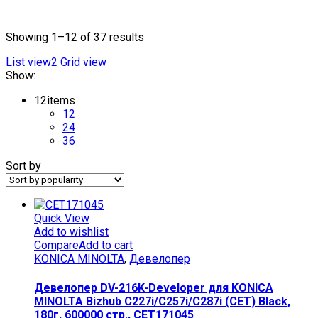
Текстовый поиск
Showing 1–12 of 37 results
List view2
Grid view
Show:
12
items
12
24
36
Sort by
Quick View
Add to wishlist
Compare
Add to cart
KONICA MINOLTA
,
Девелопер
Девелопер DV-216K-Developer для KONICA
MINOLTA Bizhub C227i/C257i/C287i (CET) Black,
180г, 600000 стр., CET171045