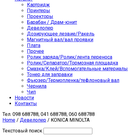
Картридж
Принтеры
Проекторы
Барабан / Драм-юнит
Девелопер
Дозирующее лезвие/Ракель
Магнитный вал/вал проявки
Плата
Прочее
Ролик заряда/Ролик/лента переноса
Ролик/Сепаратор/Тормозная площадка
Смазка/Клей/Вспомогательные материалы
Тонер для заправки
Фьюзер/Термопленка/тефлоновый вал
Чернила
Чип
Новости
Контакты
Тел.
098 688788, 041 688788, 060 688788
Home
/
Девелопер
/ KONICA MINOLTA
Текстовый поиск