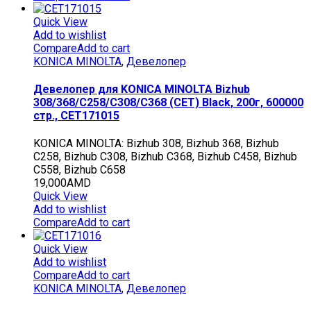
Quick View
Add to wishlist
Compare
Add to cart
KONICA MINOLTA
,
Девелопер
Девелопер для KONICA MINOLTA Bizhub
308/368/C258/C308/C368 (CET) Black, 200г, 600000
стр., CET171015
KONICA MINOLTA: Bizhub 308, Bizhub 368, Bizhub
C258, Bizhub C308, Bizhub C368, Bizhub C458, Bizhub
C558, Bizhub C658
19,000
AMD
Quick View
Add to wishlist
Compare
Add to cart
Quick View
Add to wishlist
Compare
Add to cart
KONICA MINOLTA
,
Девелопер