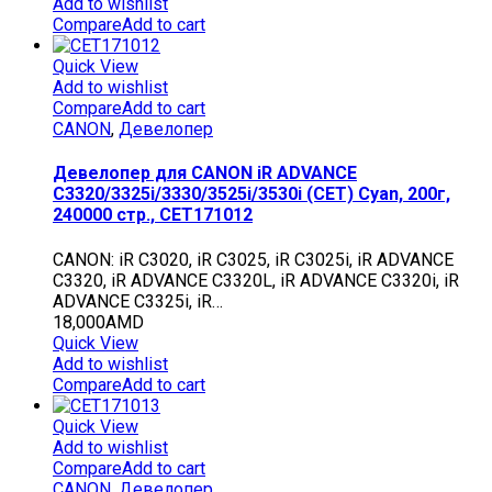
Add to wishlist
Compare
Add to cart
Quick View
Add to wishlist
Compare
Add to cart
CANON
,
Девелопер
Девелопер для CANON iR ADVANCE
C3320/3325i/3330/3525i/3530i (CET) Cyan, 200г,
240000 стр., CET171012
CANON: iR C3020, iR C3025, iR C3025i, iR ADVANCE
C3320, iR ADVANCE C3320L, iR ADVANCE C3320i, iR
ADVANCE C3325i, iR…
18,000
AMD
Quick View
Add to wishlist
Compare
Add to cart
Quick View
Add to wishlist
Compare
Add to cart
CANON
,
Девелопер