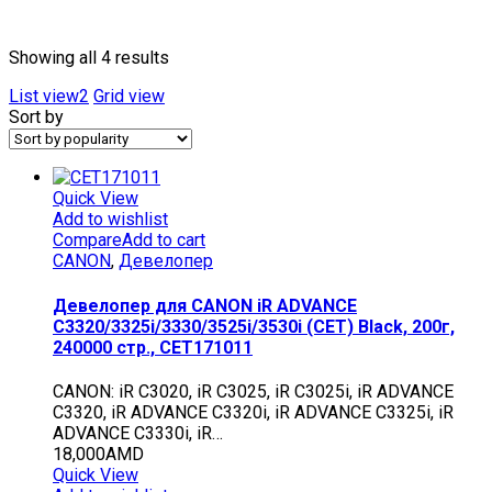
Текстовый поиск
Showing all 4 results
List view2
Grid view
Sort by
Quick View
Add to wishlist
Compare
Add to cart
CANON
,
Девелопер
Девелопер для CANON iR ADVANCE
C3320/3325i/3330/3525i/3530i (CET) Black, 200г,
240000 стр., CET171011
CANON: iR C3020, iR C3025, iR C3025i, iR ADVANCE
C3320, iR ADVANCE C3320i, iR ADVANCE C3325i, iR
ADVANCE C3330i, iR…
18,000
AMD
Quick View