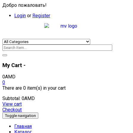
Добро пожаловать!
Login
or
Register
My Cart -
0
AMD
0
There are
0 item(s)
in your cart
Subtotal:
0
AMD
View cart
Checkout
Toggle navigation
Главная
Каталог