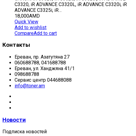
C3320, iR ADVANCE C3320L, iR ADVANCE C3320i, iR
ADVANCE C3325i, iR…
18,000
AMD
Quick View
Add to wishlist
Compare
Add to cart
Контакты
Ереван, пр. Азатутяна 27
060688788, 041688788
Ереван, ул. Ханджяна 41/1
098688788
Сервис центр 044688088
info@toner.am
Новости
Подписка новостей