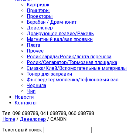
Картридж
Принтеры
Проекторы
Барабан / Драм-юнит
Девелопер
Дозирующее лезвие/Ракель
Магнитный вал/вал проявки
Плата
Прочее
Ролик заряда/Ролик/лента переноса
Ролик/Сепаратор/Тормозная площадка
Смазка/Клей/Вспомогательные материалы
Тонер для заправки
Фьюзер/Термопленка/тефлоновый вал
Чернила
Чип
Новости
Контакты
Тел.
098 688788, 041 688788, 060 688788
Home
/
Девелопер
/ CANON
Текстовый поиск