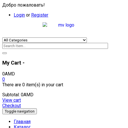
Добро пожаловать!
Login
or
Register
My Cart -
0
AMD
0
There are
0 item(s)
in your cart
Subtotal:
0
AMD
View cart
Checkout
Toggle navigation
Главная
Каталог